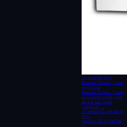
13.99 RON
-36%
Prietenii Cifrelor - Caiet
de Colorat
Prietenii Cifrelor - Caiet
de Colorat pentru copii
de 3–6 ani. Ajută
copilul să …
13.99 RON
22.00 RON
-
36%
VREAU SĂ CUMPĂR
→