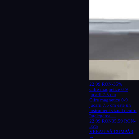
22.99 RON
-35%
Cifre magnetice 0-9
jucarii 7.5 cm
Cifre magnetice 0-9
jucarii 7.5 cm este un
instrument vizual pentru
înțelegerea …
22.99 RON
35.59 RON
-
35%
VREAU SĂ CUMPĂR
→