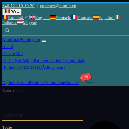
+40 721 10 10 20
|
comenzi@numlit.eu
RO
Română
English
Deutsch
Français
Español
Italiano
Magyar
NumLit
&Printings.ro
Acasă
Despre Noi
De Ce Noi
Echipa
Parteneri
Cariere
Testimoniale
Bibliotecă
VIDEOTECĂ
Blog
Jocuri
%
Digitale
Servicii
Produse
Comunitate
Contact
Acasă
Produse
CATEGORIE
Toate