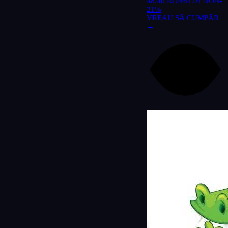
48.40 RON
61.01 RON
-
21%
VREAU SĂ CUMPĂR
→