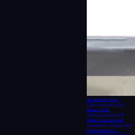
48.40 RON
-21%
Cifre magnetice 0-9
figuri 15cm
Cifre magnetice 0-9
figuri 15cm este un
instrument vizual pentru
înțelegerea noț…