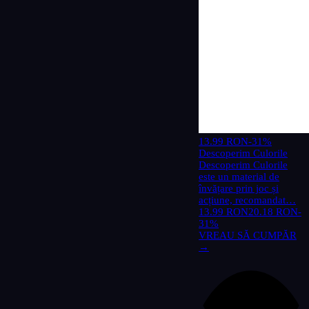
13.99 RON
-31%
Descoperim Culorile
Descoperim Culorile
este un material de
învățare prin joc și
acțiune, recomandat…
13.99 RON
20.18 RON
-
31%
VREAU SĂ CUMPĂR
→