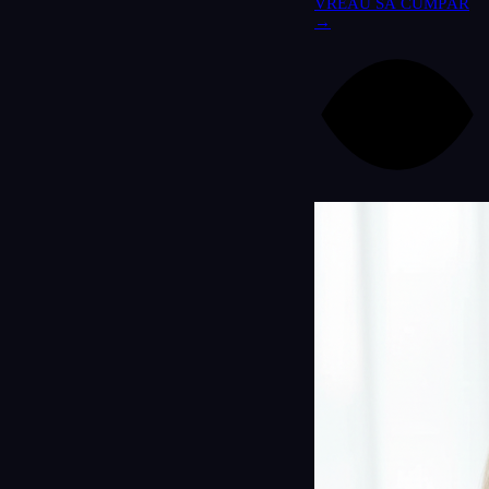
VREAU SĂ CUMPĂR
→