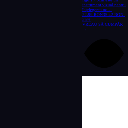
figuri 7.5cm este un
instrument vizual pentru
înțelegerea no…
22.99 RON
35.42 RON
-
35%
VREAU SĂ CUMPĂR
→