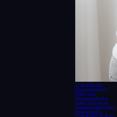
22.99 RON
-34%
Cifre magnetice 0-9
Grădi 7.5cm
Cifre magnetice 0-9
Grădi 7.5cm este un
instrument vizual pentru
înțelegerea noț…
22.99 RON
35.00 RON
-