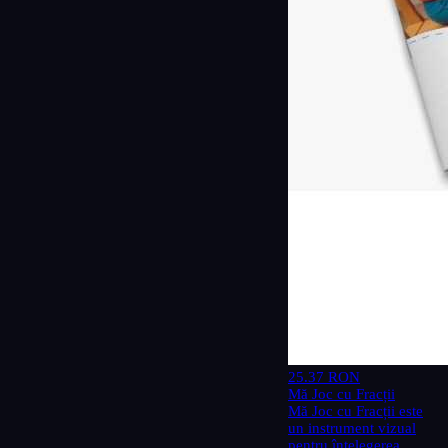
25.37 RON
Mă Joc cu Fracții
Mă Joc cu Fracții este
un instrument vizual
pentru înțelegerea