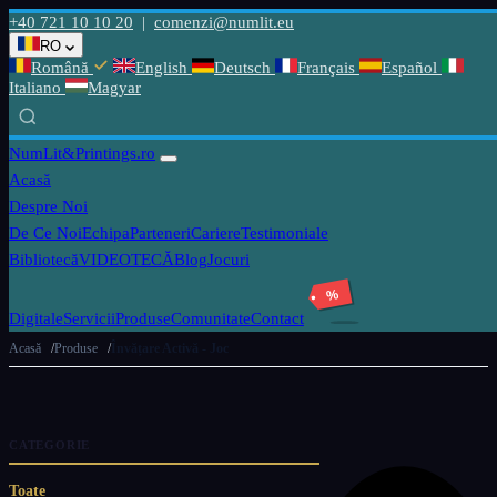
+40 721 10 10 20
|
comenzi@numlit.eu
RO
Română
English
Deutsch
Français
Español
Italiano
Magyar
NumLit
&Printings.ro
Acasă
Despre Noi
De Ce Noi
Echipa
Parteneri
Cariere
Testimoniale
Bibliotecă
VIDEOTECĂ
Blog
Jocuri
%
Digitale
Servicii
Produse
Comunitate
Contact
Acasă
Produse
Învățare Activă - Joc
CATEGORIE
Toate