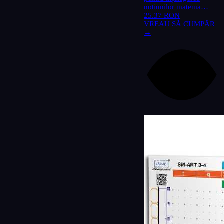
noțiunilor matema…
25.37 RON
VREAU SĂ CUMPĂR
→