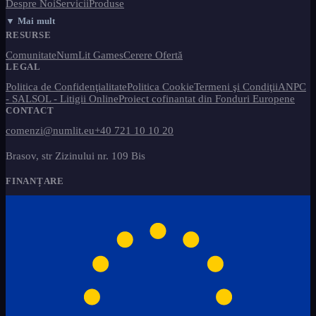
Despre Noi
Servicii
Produse
▼ Mai mult
RESURSE
Comunitate
NumLit Games
Cerere Ofertă
LEGAL
Politica de Confidenţialitate
Politica Cookie
Termeni şi Condiţii
ANPC
- SAL
SOL - Litigii Online
Proiect cofinantat din Fonduri Europene
CONTACT
comenzi@numlit.eu
+40 721 10 10 20
Brasov, str Zizinului nr. 109 Bis
FINANȚARE