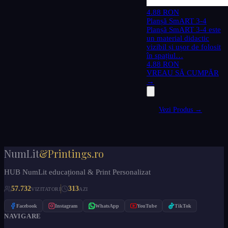
4.88 RON
Planșă SmART 3-4
Planșă SmART 3-4 este
un material didactic
vizibil și ușor de folosit
în spațiul…
4.88 RON
VREAU SĂ CUMPĂR
→
Vezi Produs →
NumLit
&Printings.ro
HUB NumLit educațional & Print Personalizat
57.732
313
VIZITATORI
AZI
Facebook
Instagram
WhatsApp
YouTube
TikTok
NAVIGARE