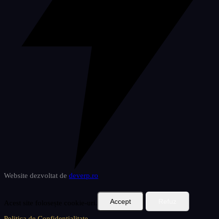
Website dezvoltat de
deverp
.ro
Accept
Refuz
Acest site folosește cookie-uri.
Politica de Confidențialitate