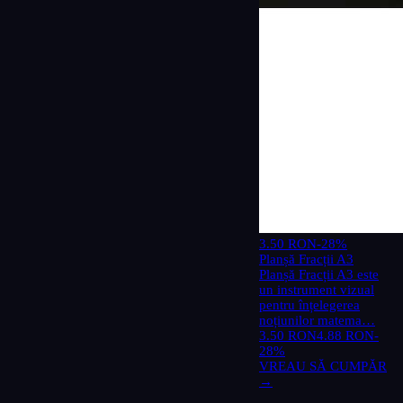
3.50 RON
-28%
Planșă Fracții A3
Planșă Fracții A3 este
un instrument vizual
pentru înțelegerea
noțiunilor matema…
3.50 RON
4.88 RON
-
28%
VREAU SĂ CUMPĂR
→