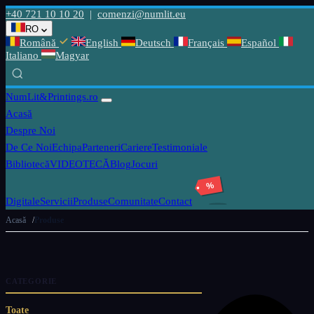
+40 721 10 10 20
|
comenzi@numlit.eu
RO
Română
English
Deutsch
Français
Español
Italiano
Magyar
NumLit
&Printings.ro
Acasă
Despre Noi
De Ce Noi
Echipa
Parteneri
Cariere
Testimoniale
Bibliotecă
VIDEOTECĂ
Blog
Jocuri
%
Digitale
Servicii
Produse
Comunitate
Contact
Acasă
Produse
CATEGORIE
Toate