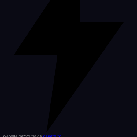
Website dezvoltat de
deverp
.ro