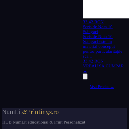
33.42 RON
Scris de Nota 10
Stângaci
Scris de Nota 10
Stângaci este un
material conceput
pentru particularitățile
scr…
33.42 RON
VREAU SĂ CUMPĂR
→
Vezi Produs →
NumLit
&Printings.ro
HUB NumLit educațional & Print Personalizat