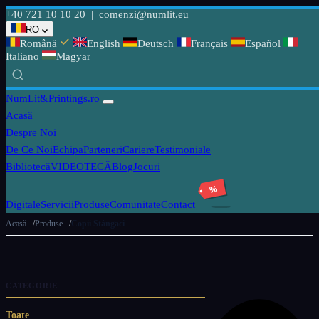
+40 721 10 10 20
|
comenzi@numlit.eu
RO
Română
English
Deutsch
Français
Español
Italiano
Magyar
NumLit
&Printings.ro
Acasă
Despre Noi
De Ce Noi
Echipa
Parteneri
Cariere
Testimoniale
Bibliotecă
VIDEOTECĂ
Blog
Jocuri
%
Digitale
Servicii
Produse
Comunitate
Contact
Acasă
Produse
Copii Stângaci
CATEGORIE
Toate