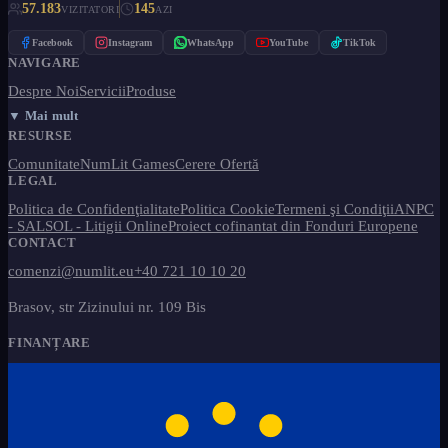
57.183
145
VIZITATORI
AZI
Facebook
Instagram
WhatsApp
YouTube
TikTok
NAVIGARE
Despre Noi
Servicii
Produse
▼ Mai mult
RESURSE
Comunitate
NumLit Games
Cerere Ofertă
LEGAL
Politica de Confidenţialitate
Politica Cookie
Termeni şi Condiţii
ANPC
- SAL
SOL - Litigii Online
Proiect cofinantat din Fonduri Europene
CONTACT
comenzi@numlit.eu
+40 721 10 10 20
Brasov, str Zizinului nr. 109 Bis
FINANȚARE