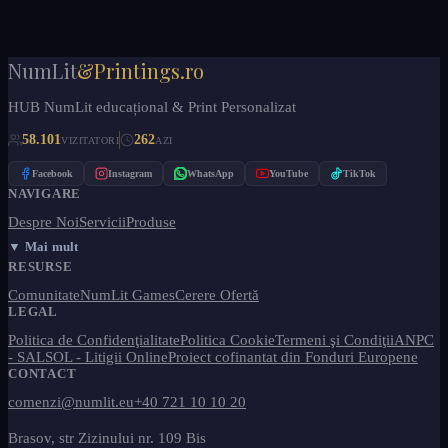
NumLit
&Printings.ro
HUB NumLit educațional & Print Personalizat
58.101
262
VIZITATORI
AZI
Facebook
Instagram
WhatsApp
YouTube
TikTok
NAVIGARE
Despre Noi
Servicii
Produse
▼ Mai mult
RESURSE
Comunitate
NumLit Games
Cerere Ofertă
LEGAL
Politica de Confidenţialitate
Politica Cookie
Termeni şi Condiţii
ANPC
- SAL
SOL - Litigii Online
Proiect cofinantat din Fonduri Europene
CONTACT
comenzi@numlit.eu
+40 721 10 10 20
Brasov, str Zizinului nr. 109 Bis