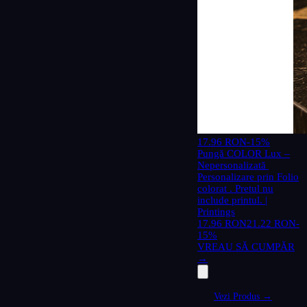
17.96 RON
-15%
Pungă COLOR Lux –
Nepersonalizată
Personalizare prin Folio
colorat . Pretul nu
include printul. |
Printings
17.96 RON
21.22 RON
-
15%
VREAU SĂ CUMPĂR
→
Vezi Produs →