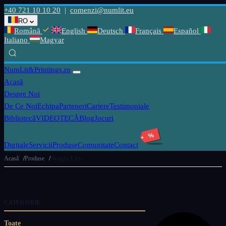
+40 721 10 10 20
|
comenzi@numlit.eu
RO
Română
English
Deutsch
Français
Español
Italiano
Magyar
NumLit
&Printings.ro
Acasă
Despre Noi
De Ce Noi
Echipa
Parteneri
Cariere
Testimoniale
Bibliotecă
VIDEOTECĂ
Blog
Jocuri
%
Digitale
Servicii
Produse
Comunitate
Contact
Acasă
Produse
Neagra Lux
CATEGORIE
Toate