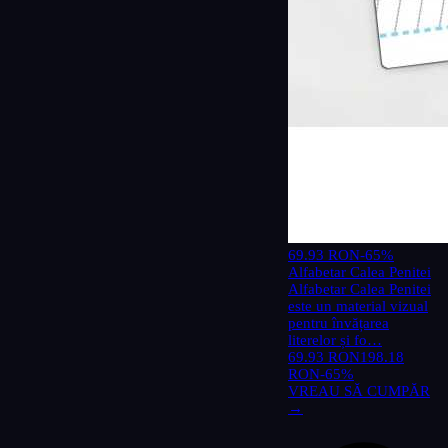
69.93 RON
-65%
Alfabetar Calea Penitei
Alfabetar Calea Penitei
este un material vizual
pentru învățarea
literelor și fo…
69.93 RON
198.18
RON
-65%
VREAU SĂ CUMPĂR
→