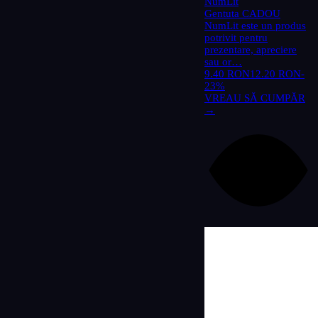
NumLit
Gentuta CADOU
Imagini tematice și vocabular
11
NumLit este un produs
potrivit pentru
Litere și scriere
25
prezentare, apreciere
sau or…
Motivaționale și evaluare
4
9.40 RON
12.20 RON
-
23%
Riglete și instrumente
2
VREAU SĂ CUMPĂR
→