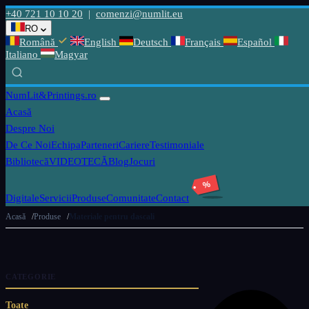
+40 721 10 10 20
|
comenzi@numlit.eu
RO
Română
English
Deutsch
Français
Español
Italiano
Magyar
NumLit
&Printings.ro
Acasă
Despre Noi
De Ce Noi
Echipa
Parteneri
Cariere
Testimoniale
Bibliotecă
VIDEOTECĂ
Blog
Jocuri
%
Digitale
Servicii
Produse
Comunitate
Contact
Acasă
Produse
Materiale pentru dascali
CATEGORIE
Toate