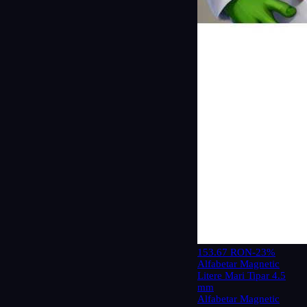
153.67 RON
-23%
Alfabetar Magnetic
Litere Mari Tipar 4.5
mm
Alfabetar Magnetic