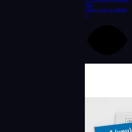
17.79 RON
29.49 RON
-
40%
VREAU SĂ CUMPĂR
→