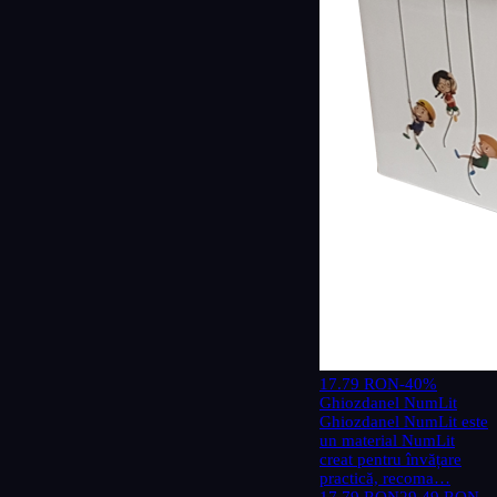
17.79 RON
-40%
Ghiozdanel NumLit
Ghiozdanel NumLit este
un material NumLit
creat pentru învățare
practică, recoma…