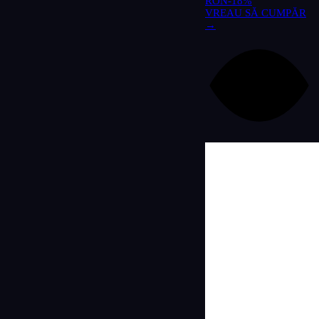
RON
-18%
VREAU SĂ CUMPĂR
→