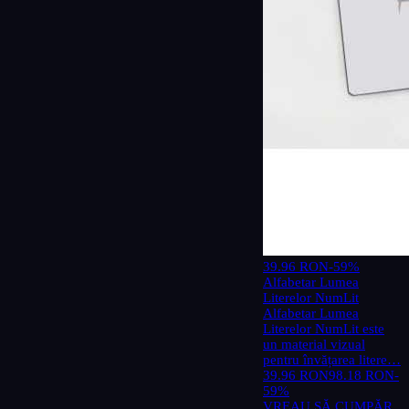
39.96 RON
-59%
Alfabetar Lumea
Literelor NumLit
Alfabetar Lumea
Literelor NumLit este
un material vizual
pentru învățarea litere…
39.96 RON
98.18 RON
-
59%
VREAU SĂ CUMPĂR