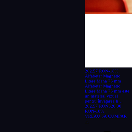
262.57 RON
-18%
Alfabetar Magnetic
Litere Mana 75 mm
Alfabetar Magnetic
Litere Mana 75 mm este
un material vizual
pentru învățarea li…
262.57 RON
320.00
RON
-18%
VREAU SĂ CUMPĂR
→