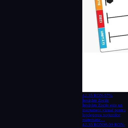
42.35 RON
-57%
Învățăm Zecile
Învățăm Zecile este un
instrument vizual pentru
înțelegerea noțiunilor
matematic…
42.35 RON
98.09 RON
-