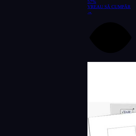
57%
VREAU SĂ CUMPĂR
→