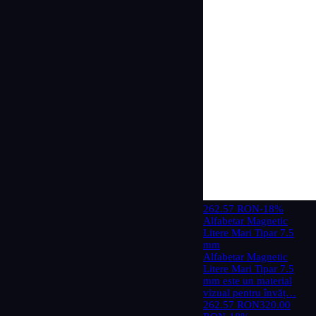
262.57 RON
-18%
Alfabetar Magnetic
Litere Mari Tipar 7.5
mm
Alfabetar Magnetic
Litere Mari Tipar 7.5
mm este un material
vizual pentru învăț…
262.57 RON
320.00