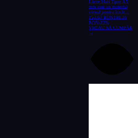
Litere Mari Tipar 4.5
mm este un material
vizual pentru învăț…
153.67 RON
198.36
RON
-23%
VREAU SĂ CUMPĂR
→