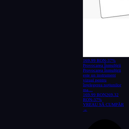
169.99 RON
-37%
Provocarea Înmulțirii
Provocarea Înmulțirii
este un instrument
vizual pentru
înțelegerea noțiunilor
ma…
169.99 RON
269.32
RON
-37%
VREAU SĂ CUMPĂR
→