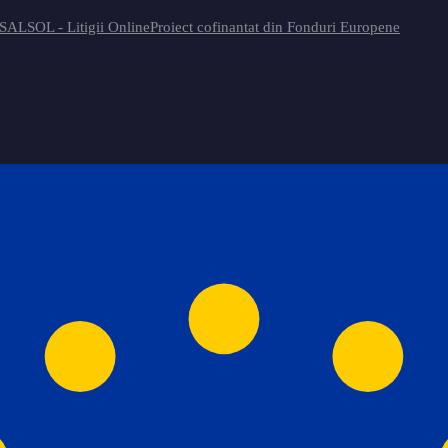
 SAL
SOL - Litigii Online
Proiect cofinantat din Fonduri Europene