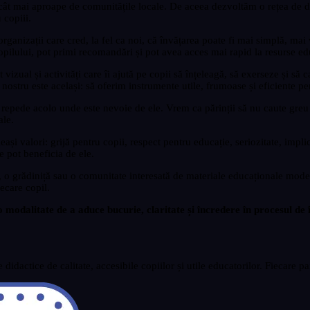
 cât mai aproape de comunitățile locale. De aceea dezvoltăm o rețea de d
 copiii.
ganizații care cred, la fel ca noi, că învățarea poate fi mai simplă, mai vi
opilului, pot primi recomandări și pot avea acces mai rapid la resurse edu
zual și activități care îi ajută pe copii să înțeleagă, să exerseze și să ca
 nostru este același: să oferim instrumente utile, frumoase și eficiente pe
i repede acolo unde este nevoie de ele. Vrem ca părinții să nu caute greu 
ale.
i valori: grijă pentru copii, respect pentru educație, seriozitate, implic
e pot beneficia de ele.
, o grădiniță sau o comunitate interesată de materiale educaționale mode
ecare copil.
modalitate de a aduce bucurie, claritate și încredere în procesul de î
actice de calitate, accesibile copiilor și utile educatorilor. Fiecare part