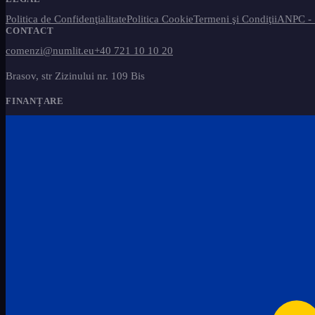
Politica de Confidenţialitate
Politica Cookie
Termeni şi Condiţii
ANPC -
CONTACT
comenzi@numlit.eu
+40 721 10 10 20
Brasov, str Zizinului nr. 109 Bis
FINANȚARE