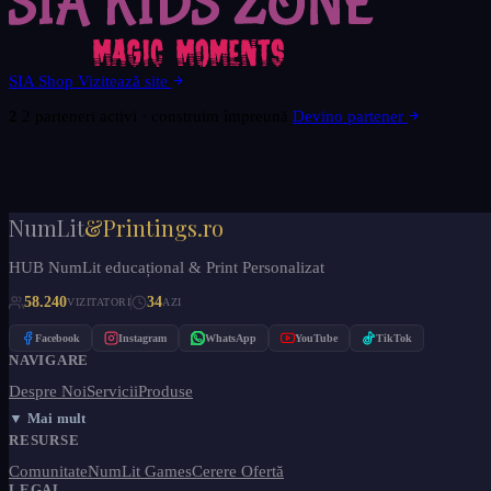
SIA Shop
Vizitează site
2
2 parteneri activi · construim împreună
Devino partener
NumLit
&Printings.ro
HUB NumLit educațional & Print Personalizat
58.240
34
VIZITATORI
AZI
Facebook
Instagram
WhatsApp
YouTube
TikTok
NAVIGARE
Despre Noi
Servicii
Produse
▼ Mai mult
RESURSE
Comunitate
NumLit Games
Cerere Ofertă
LEGAL