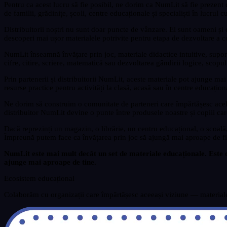
Pentru ca acest lucru să fie posibil, ne dorim ca NumLit să fie prezent
de familii, grădinițe, școli, centre educaționale și specialiști în lucrul cu
Distribuitorii noștri nu sunt doar puncte de vânzare. Ei sunt oameni și or
descoperi mai ușor materialele potrivite pentru etapa de dezvoltare a c
NumLit înseamnă învățare prin joc, materiale didactice intuitive, suport vi
cifre, citire, scriere, matematică sau dezvoltarea gândirii logice, scopul
Prin partenerii și distribuitorii NumLit, aceste materiale pot ajunge ma
resurse practice pentru activități la clasă, acasă sau în centre educațion
Ne dorim să construim o comunitate de parteneri care împărtășesc aceleaș
distribuitor NumLit devine o punte între produsele noastre și copiii car
Dacă reprezinți un magazin, o librărie, un centru educațional, o școală
Împreună putem face ca învățarea prin joc să ajungă mai aproape de fi
NumLit este mai mult decât un set de materiale educaționale. Este o 
ajunge mai aproape de tine.
Ecosistem educațional
Colaborăm cu organizații care împărtășesc aceeași viziune — materiale did