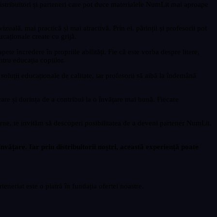
istribuitori și parteneri care pot duce materialele NumLit mai aproape
zuală, mai practică și mai atractivă. Prin ei, părinții și profesorii pot
caționale create cu grijă.
pete încredere în propriile abilități. Fie că este vorba despre litere,
ntru educația copiilor.
soluții educaționale de calitate, iar profesorii să aibă la îndemână
are și dorința de a contribui la o învățare mai bună. Fiecare
rne, te invităm să descoperi posibilitatea de a deveni partener NumLit.
nvățare. Iar prin distribuitorii noștri, această experiență poate
eneriat este o piatră în fundația ofertei noastre.