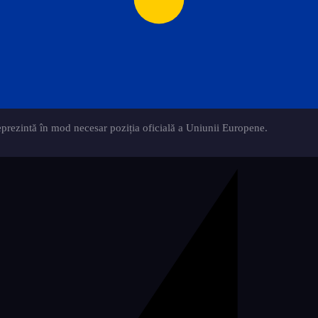
eprezintă în mod necesar poziția oficială a Uniunii Europene.