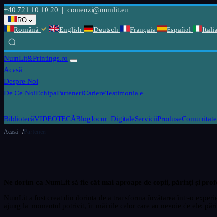
+40 721 10 10 20
|
comenzi@numlit.eu
RO
Română
English
Deutsch
Français
Español
Itali
NumLit
&Printings.ro
Acasă
Despre Noi
De Ce Noi
Echipa
Parteneri
Cariere
Testimoniale
Bibliotecă
VIDEOTECĂ
Blog
Jocuri Digitale
Servicii
Produse
Comunitate
Acasă
Parteneri
Ne dorim ca NumLit să fie cât mai aproape de copii, părinți și prof
NumLit a fost creat din dorința de a transforma învățarea într-o experi
ajung la momentul potrivit, în mâinile celor care au nevoie de ele: părin