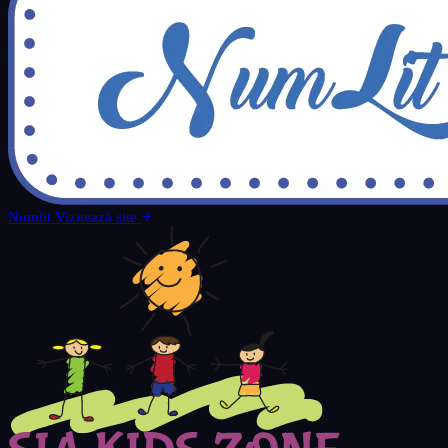
Numlit
Vizitează site