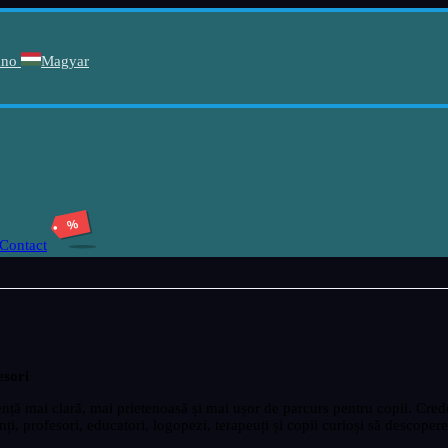
ano
Magyar
%
Contact
esori
ență mai clară, mai prietenoasă și mai ușor de parcurs pentru copii. Cred
ți, profesori, educatori, logopezi, terapeuți și copii curioși să descopere