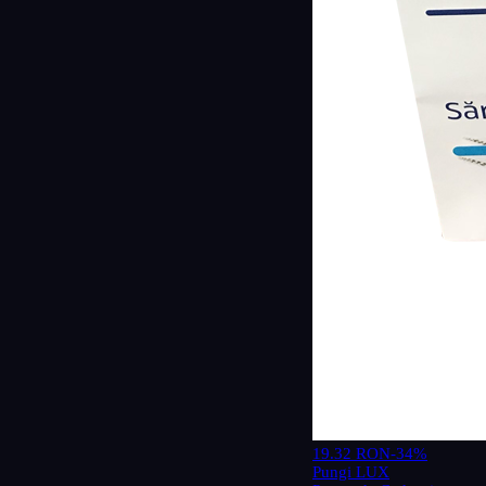
19.32 RON
-34%
Pungi LUX