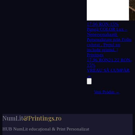
17.96 RON
-15%
Pungă COLOR Lux –
Nepersonalizată
Personalizare prin Folio
colorat . Pretul nu
include printul. |
Printings
17.96 RON
21.22 RON
-
15%
VREAU SĂ CUMPĂR
→
Vezi Produs →
NumLit
&Printings.ro
HUB NumLit educațional & Print Personalizat