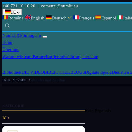
+40 721 10 10 20
|
comenzi@numlit.eu
DE
Română
English
Deutsch
Français
Español
Itali
NumLit
&Printings.ro
Heim
Über uns
Warum wir
Team
Partner
Karrieren
Erfahrungsberichte
Bibliothek
DIE VIDEOBIBLIOTHEK
BLOGS
Digitale Spiele
Dienstleis
Heim
Produkte
Schnuller und Zubehör
KATEGORIE
Kein Ergebnis
Alle