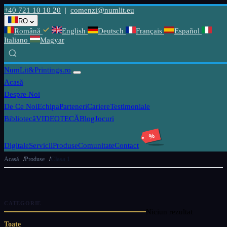
+40 721 10 10 20
|
comenzi@numlit.eu
RO
Română
English
Deutsch
Français
Español
Italiano
Magyar
NumLit
&Printings.ro
Acasă
Despre Noi
De Ce Noi
Echipa
Parteneri
Cariere
Testimoniale
Bibliotecă
VIDEOTECĂ
Blog
Jocuri
%
Digitale
Servicii
Produse
Comunitate
Contact
Acasă
Produse
Clasa 1
CATEGORIE
Niciun rezultat
Toate