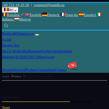
+40 721 10 10 20
|
comenzi@numlit.eu
RO
Română
English
Deutsch
Français
Español
Italiano
Magyar
NumLit
&Printings.ro
Acasă
Despre Noi
De Ce Noi
Echipa
Parteneri
Cariere
Testimoniale
Bibliotecă
VIDEOTECĂ
Blog
Jocuri
%
Digitale
Servicii
Produse
Comunitate
Contact
Acasă
Produse
Alfabetar Citire Scriere
CATEGORIE
Niciun rezultat
Toate