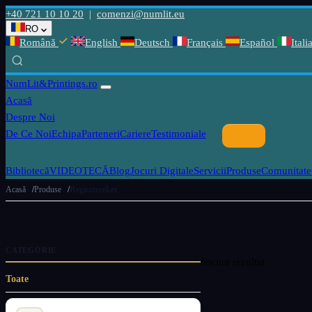
+40 721 10 10 20
|
comenzi@numlit.eu
RO
Română
English
Deutsch
Français
Español
Itali
NumLit
&Printings.ro
Acasă
Despre Noi
De Ce Noi
Echipa
Parteneri
Cariere
Testimoniale
Bibliotecă
VIDEOTECĂ
Blog
Jocuri Digitale
Servicii
Produse
Comunitate
Acasă
Produse
Regisztereket
CATEGORIE
Niciun rezultat
Toate