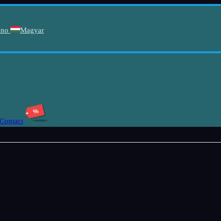
ano
Magyar
%
Contact