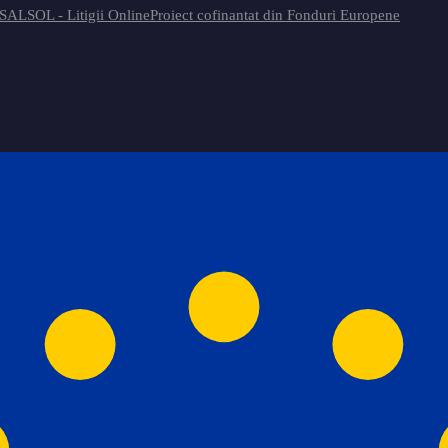
 SAL
SOL - Litigii Online
Proiect cofinantat din Fonduri Europene