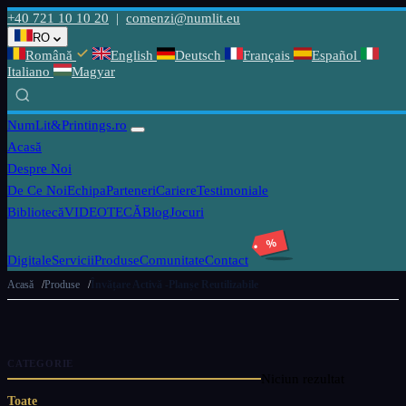
+40 721 10 10 20
|
comenzi@numlit.eu
RO
Română
English
Deutsch
Français
Español
Italiano
Magyar
NumLit
&Printings.ro
Acasă
Despre Noi
De Ce Noi
Echipa
Parteneri
Cariere
Testimoniale
Bibliotecă
VIDEOTECĂ
Blog
Jocuri
%
Digitale
Servicii
Produse
Comunitate
Contact
Acasă
Produse
Învățare Activă -Planșe Reutilizabile
CATEGORIE
Niciun rezultat
Toate