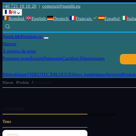
+40 721 10 10 20
|
comenzi@numlit.eu
FR
Română
English
Deutsch
Français
Español
Itali
NumLit
&Printings.ro
Maison
À propos de nous
Pourquoi nous
Équipe
Partenaire
Carrières
Témoignages
Bibliothèque
VIDEOTECĂ
BLOGUES
Jeux numériques
Services
Produit
Maison
Produits
Skateboard
CATÉGORIE
Aucun résultat
Tous