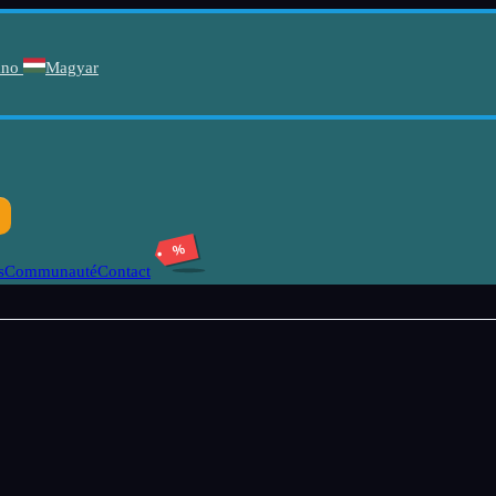
ano
Magyar
%
s
Communauté
Contact