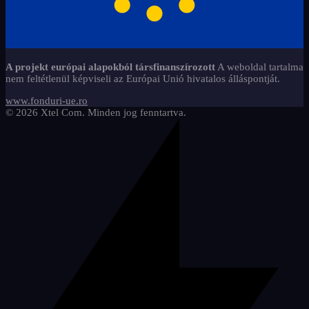
riglete-si-instrumente
Matematika
2
5
Többfunkciós
21
hasznos-eszkzk
2
Rajzolunk és tanulunk
8
Regisztereket
7
Évfolyam 3-4
jtkok
16
1
Tartalékok - belső fül
14
A projekt európai alapokból társfinanszírozott
A weboldal tartalma
magyar-2
1
Aktív tanulás - Játék
3
nem feltétlenül képviseli az Európai Unió hivatalos álláspontját.
regiszterek
2
caiete-scolare-liniate-clasa-3-si-
www.fonduri-ue.ro
13
4
© 2026 Xtel Com. Minden jog fenntartva.
szorzsoszts
2