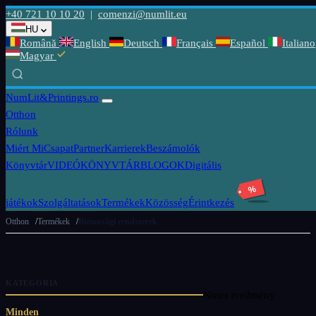
+40 721 10 10 20
|
comenzi@numlit.eu
HU
Română
English
Deutsch
Français
Español
Italiano
Magyar
NumLit
&Printings.ro
Otthon
Rólunk
Miért Mi
Csapat
Partner
Karrierek
Beszámolók
Könyvtár
VIDEÓKÖNYVTÁR
BLOGOK
Digitális
%
játékok
Szolgáltatások
Termékek
Közösség
Érintkezés
Otthon
Termékek
Biztonsági rendszerek
KATEGÓRIA
Nincs eredmény
Minden