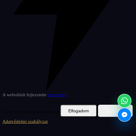
A weboldalt fejlesztette
deverp
.ro
Elfogadom
Elutasítás
Acest site folosește cookie-uri.
Adatvédelmi szabályzat