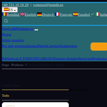
+40 721 10 10 20
|
comenzi@numlit.eu
ES
Română
English
Deutsch
Français
Español
Itali
NumLit
&Printings.ro
Hogar
Sobre nosotros
Por qué nosotros
Equipo
Pareja
Carreras
Testimonios
Biblioteca
LA VIDEOTECA
BLOGS
Juegos digitales
Servicios
Productos
Hogar
Productos
Conjuntos de pintura y dibujo.
CATEGORÍA
Sin resultado
Todo