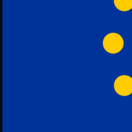
pachete-promotionale
3
mem-set-numere-semne-abac-2
2
Servicios
caiete-a4-3
4
5
caiete-de-activitati-refacerea-
8
scrisului
copii-stangaci-3
2