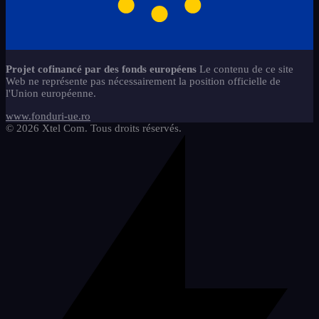
jtkok
1
Refaire la rédaction de
Aimants - Lettres
Règles Plaque en VERRE
1
3
14
l'évaluation nationale
magyar-2
1
Aimants - Signes Chiffres
Tableaux Alphabet + Aimants
8
7
Services
caiete-a4-3
4
5
regiszterek
2
carti-de-colorat-prescolari
Utile en classe
7
9
Projet cofinancé par des fonds européens
Le contenu de ce site
caiete-de-activitati-refacerea-
8
Web ne représente pas nécessairement la position officielle de
szorzsoszts
2
jocuri-educationale-prescolari
scrisului
8
l'Union européenne.
mem-set-numere-semne-abac-2
copii-stangaci-3
2
2
www.fonduri-ue.ro
© 2026 Xtel Com. Tous droits réservés.