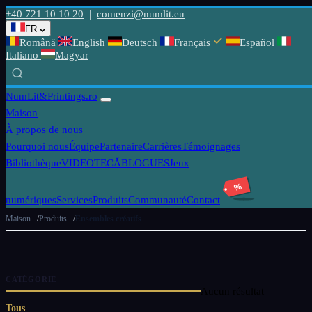
+40 721 10 10 20
|
comenzi@numlit.eu
FR
Română
English
Deutsch
Français
Español
Italiano
Magyar
NumLit
&Printings.ro
Maison
À propos de nous
Pourquoi nous
Équipe
Partenaire
Carrières
Témoignages
Bibliothèque
VIDEOTECĂ
BLOGUES
Jeux
%
numériques
Services
Produits
Communauté
Contact
Maison
Produits
Ensembles créatifs
CATÉGORIE
Aucun résultat
Tous