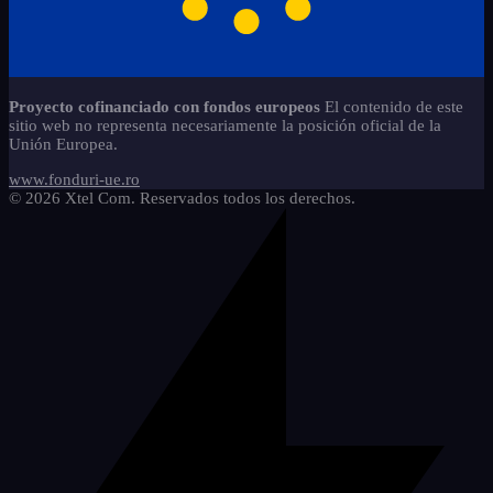
Útil en el aula
9
Rehacer la redacción de la
afise-2
18
jocuri-educationale-prescolari
14
8
evaluación nacional
pachete-promotionale
3
mem-set-numere-semne-abac-2
2
Servicios
caiete-a4-3
4
5
Proyecto cofinanciado con fondos europeos
El contenido de este
caiete-de-activitati-refacerea-
sitio web no representa necesariamente la posición oficial de la
8
scrisului
Unión Europea.
copii-stangaci-3
2
www.fonduri-ue.ro
© 2026 Xtel Com. Reservados todos los derechos.