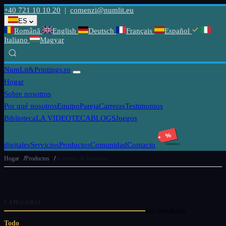
+40 721 10 10 20
|
comenzi@numlit.eu
ES
Română
English
Deutsch
Français
Español
Italiano
Magyar
NumLit
&Printings.ro
Hogar
Sobre nosotros
Por qué nosotros
Equipo
Pareja
Carreras
Testimonios
Biblioteca
LA VIDEOTECA
BLOGS
Juegos
%
digitales
Servicios
Productos
Comunidad
Contacto
Hogar
Productos
Asientos de bicicleta
CATEGORÍA
Sin resultado
Todo