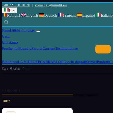
+40 721 10 10 20
|
comenzi@numlit.eu
IT
Română
English
Deutsch
Français
Español
Italiano
NumLit
&Printings.ro
Casa
Chi siamo
Perché noi
Squadra
Partner
Carriere
Testimonianze
Biblioteca
LA VIDEOTECABRA
BLOG
Giochi digitali
Servizi
Prodotti
C
Casa
Prodotti
Puzzle
CATEGORIA
Nessun risultato
Tutto