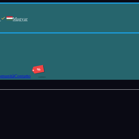
Magyar
%
omunità
Contatto