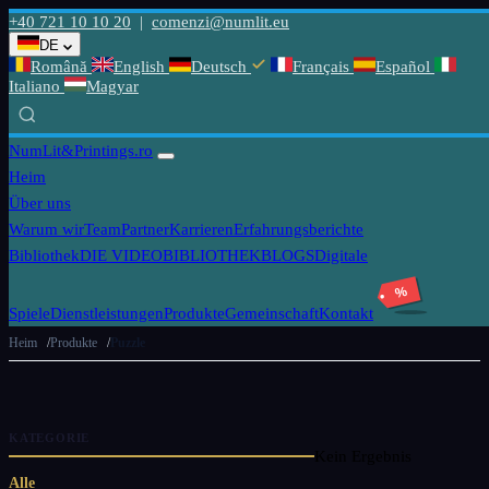
+40 721 10 10 20
|
comenzi@numlit.eu
DE
Română
English
Deutsch
Français
Español
Italiano
Magyar
NumLit
&Printings.ro
Heim
Über uns
Warum wir
Team
Partner
Karrieren
Erfahrungsberichte
Bibliothek
DIE VIDEOBIBLIOTHEK
BLOGS
Digitale
%
Spiele
Dienstleistungen
Produkte
Gemeinschaft
Kontakt
Heim
Produkte
Puzzle
KATEGORIE
Kein Ergebnis
Alle