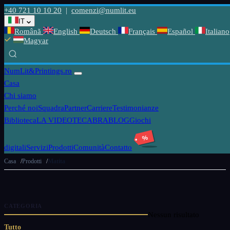
+40 721 10 10 20
|
comenzi@numlit.eu
IT
Română
English
Deutsch
Français
Español
Italiano
Magyar
NumLit
&Printings.ro
Casa
Chi siamo
Perché noi
Squadra
Partner
Carriere
Testimonianze
Biblioteca
LA VIDEOTECABRA
BLOG
Giochi
%
digitali
Servizi
Prodotti
Comunità
Contatto
Casa
Prodotti
Matita
CATEGORIA
Nessun risultato
Tutto