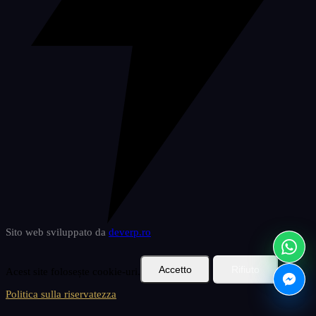
szorzsoszts
2
Sito web sviluppato da
deverp
.ro
Accetto
Rifiuto
Acest site folosește cookie-uri.
Politica sulla riservatezza