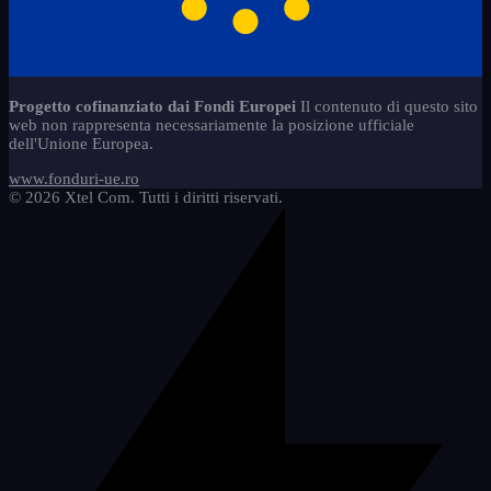
caiete-de-activitati-refacerea-
8
Servizi
carti-de-colorat-prescolari
7
5
scrisului
jocuri-educationale-prescolari
8
copii-stangaci-3
2
Ungherese
32
Magneti - Lettere
1
Progetto cofinanziato dai Fondi Europei
Il contenuto di questo sito
1-osztly
6
web non rappresenta necessariamente la posizione ufficiale
Magneti - Segni di numeri
8
dell'Unione Europea.
2-osztlytl
4
mem-set-numere-semne-abac-2
2
www.fonduri-ue.ro
Apprendimento attivo
4
© 2026 Xtel Com. Tutti i diritti riservati.
bc-betk
2
bc-mem-abac-szmol
3
elkszt-osztly
2
fzetek
3
hasznos-eszkzk
2
jtkok
1
magyar-2
1
regiszterek
2