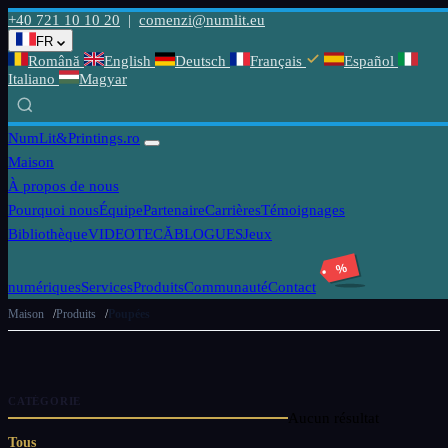
+40 721 10 10 20
|
comenzi@numlit.eu
FR
Română
English
Deutsch
Français
Español
Italiano
Magyar
NumLit
&Printings.ro
Maison
À propos de nous
Pourquoi nous
Équipe
Partenaire
Carrières
Témoignages
Bibliothèque
VIDEOTECĂ
BLOGUES
Jeux
%
numériques
Services
Produits
Communauté
Contact
Maison
Produits
Poupées
CATÉGORIE
Aucun résultat
Tous