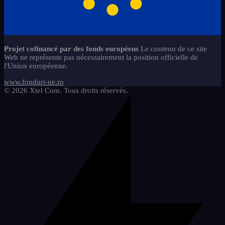
jtkok
1
Refaire la rédaction de
Aimants - Lettres
Règles Plaque en VERRE
1
3
14
l'évaluation nationale
magyar-2
1
Aimants - Signes Chiffres
Tableaux Alphabet + Aimants
8
7
Services
caiete-a4-3
4
5
regiszterek
2
carti-de-colorat-prescolari
Utile en classe
7
9
Projet cofinancé par des fonds européens
Le contenu de ce site
caiete-de-activitati-refacerea-
8
Web ne représente pas nécessairement la position officielle de
szorzsoszts
2
jocuri-educationale-prescolari
scrisului
8
l'Union européenne.
mem-set-numere-semne-abac-2
copii-stangaci-3
2
2
www.fonduri-ue.ro
© 2026 Xtel Com. Tous droits réservés.