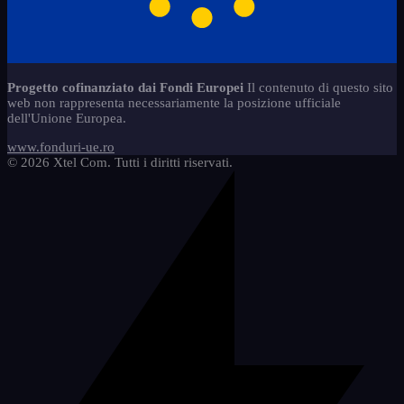
caiete-de-activitati-refacerea-
8
Servizi
carti-de-colorat-prescolari
7
5
scrisului
jocuri-educationale-prescolari
8
copii-stangaci-3
2
Ungherese
32
Magneti - Lettere
1
Progetto cofinanziato dai Fondi Europei
Il contenuto di questo sito
1-osztly
6
web non rappresenta necessariamente la posizione ufficiale
Magneti - Segni di numeri
8
dell'Unione Europea.
2-osztlytl
4
mem-set-numere-semne-abac-2
2
www.fonduri-ue.ro
Apprendimento attivo
4
© 2026 Xtel Com. Tutti i diritti riservati.
bc-betk
2
bc-mem-abac-szmol
3
elkszt-osztly
2
fzetek
3
hasznos-eszkzk
2
jtkok
1
magyar-2
1
regiszterek
2