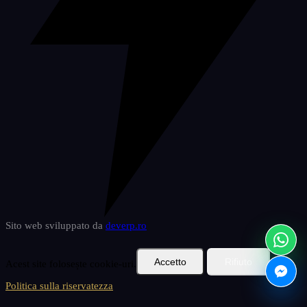
szorzsoszts
2
Sito web sviluppato da
deverp
.ro
Accetto
Rifiuto
Acest site folosește cookie-uri.
Politica sulla riservatezza