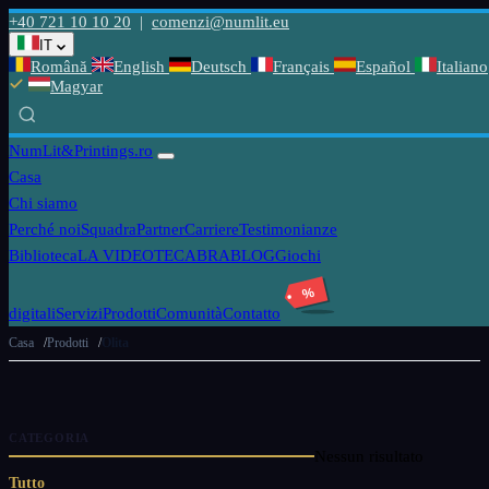
+40 721 10 10 20
|
comenzi@numlit.eu
IT
Română
English
Deutsch
Français
Español
Italiano
Magyar
NumLit
&Printings.ro
Casa
Chi siamo
Perché noi
Squadra
Partner
Carriere
Testimonianze
Biblioteca
LA VIDEOTECABRA
BLOG
Giochi
%
digitali
Servizi
Prodotti
Comunità
Contatto
Casa
Prodotti
Olita
CATEGORIA
Nessun risultato
Tutto