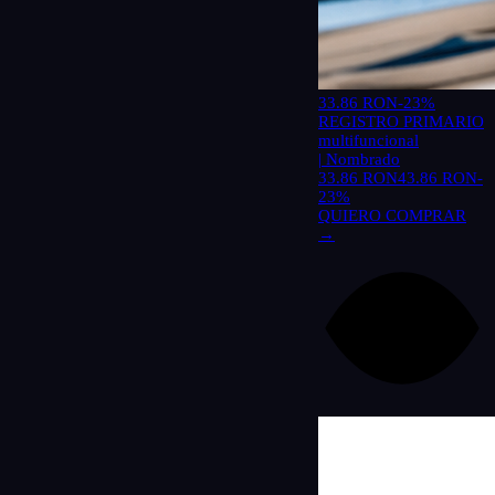
33.86 RON
-23%
REGISTRO PRIMARIO
multifuncional
| Nombrado
33.86 RON
43.86 RON
-
23%
QUIERO COMPRAR
→