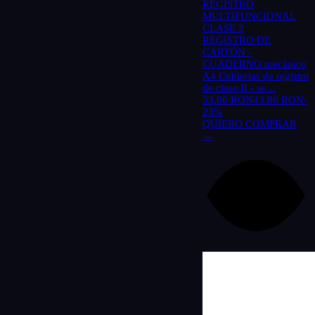
REGISTRO
MULTIFUNCIONAL
CLASE 2
REGISTRO DE
CARTÓN -
CUADERNO mecánico
A4 Cubiertas de registro
de clase II - se…
33.86 RON
43.86 RON
-
23%
QUIERO COMPRAR
→