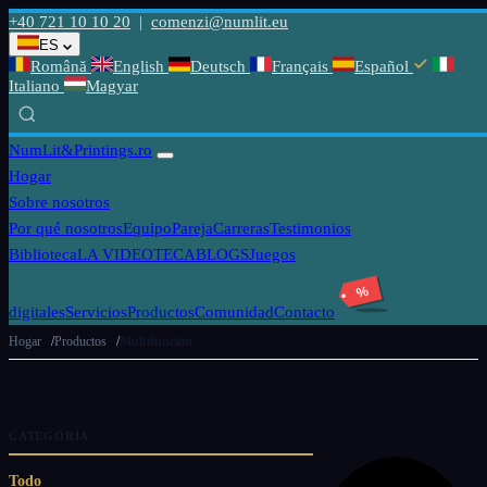
+40 721 10 10 20
|
comenzi@numlit.eu
ES
Română
English
Deutsch
Français
Español
Italiano
Magyar
NumLit
&Printings.ro
Hogar
Sobre nosotros
Por qué nosotros
Equipo
Pareja
Carreras
Testimonios
Biblioteca
LA VIDEOTECA
BLOGS
Juegos
%
digitales
Servicios
Productos
Comunidad
Contacto
Hogar
Productos
Multifunción
CATEGORÍA
Todo