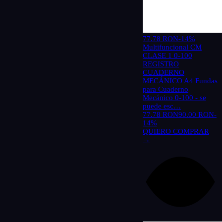
77.78 RON
-14%
Multifuncional CM
CLASE 1 0-100
REGISTRO
CUADERNO
MECÁNICO A4 Fundas
para Cuaderno
Mecánico 0-100 - se
puede esc…
77.78 RON
90.00 RON
-
14%
QUIERO COMPRAR
→