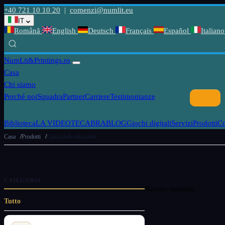
+40 721 10 10 20
|
comenzi@numlit.eu
IT
Română
English
Deutsch
Français
Español
Italiano
NumLit
&Printings.ro
Casa
Chi siamo
Perché noi
Squadra
Partner
Carriere
Testimonianze
Biblioteca
LA VIDEOTECABRA
BLOG
Giochi digitali
Servizi
Prodotti
C
Casa
Prodotti
Giocattoli educativi
CATEGORIA
Nessun risultato
Tutto