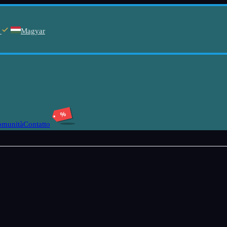
Magyar
%
omunità
Contatto