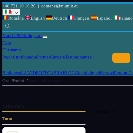
+40 721 10 10 20
|
comenzi@numlit.eu
IT
Română
English
Deutsch
Français
Español
Italiano
NumLit
&Printings.ro
Casa
Chi siamo
Perché noi
Squadra
Partner
Carriere
Testimonianze
Biblioteca
LA VIDEOTECABRA
BLOG
Giochi digitali
Servizi
Prodotti
C
Casa
Prodotti
Giocattoli da costruzione
CATEGORIA
Nessun risultato
Tutto