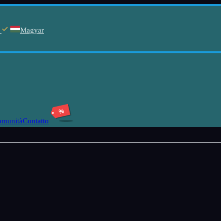
Magyar
%
omunità
Contatto