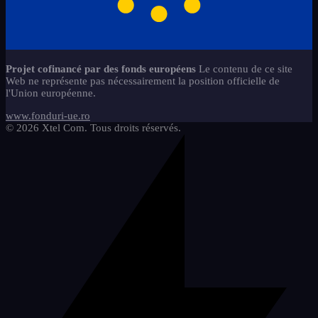
jtkok
1
Refaire la rédaction de
Aimants - Lettres
Règles Plaque en VERRE
1
3
14
l'évaluation nationale
magyar-2
1
Aimants - Signes Chiffres
Tableaux Alphabet + Aimants
8
7
Services
caiete-a4-3
4
5
regiszterek
2
carti-de-colorat-prescolari
Utile en classe
7
9
Projet cofinancé par des fonds européens
Le contenu de ce site
caiete-de-activitati-refacerea-
8
Web ne représente pas nécessairement la position officielle de
szorzsoszts
2
jocuri-educationale-prescolari
scrisului
8
l'Union européenne.
mem-set-numere-semne-abac-2
copii-stangaci-3
2
2
www.fonduri-ue.ro
© 2026 Xtel Com. Tous droits réservés.