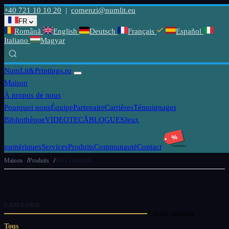
+40 721 10 10 20
|
comenzi@numlit.eu
FR
Română
English
Deutsch
Français
Español
Italiano
Magyar
NumLit
&Printings.ro
Maison
À propos de nous
Pourquoi nous
Équipe
Partenaire
Carrières
Témoignages
Bibliothèque
VIDEOTECĂ
BLOGUES
Jeux
%
numériques
Services
Produits
Communauté
Contact
Maison
Produits
Jeux éducatifs
CATÉGORIE
Aucun résultat
Tous