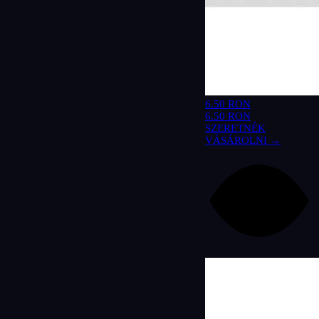
6.50 RON
6.50 RON
SZERETNÉK
VÁSÁROLNI →