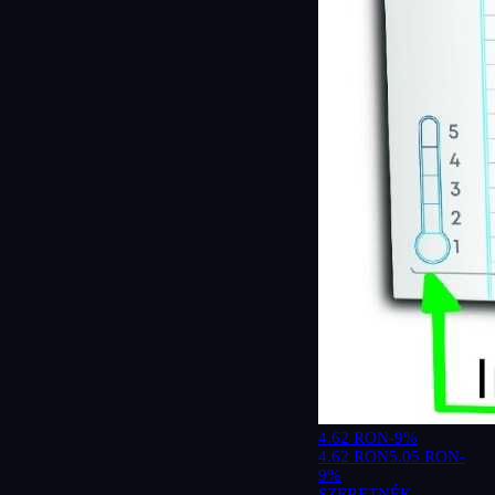
4.62 RON
-9%
4.62 RON
5.05 RON
-
9%
SZERETNÉK