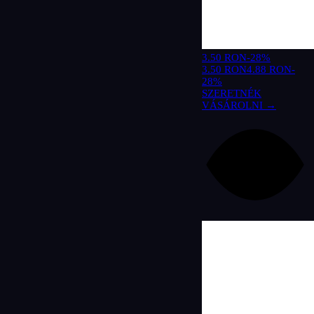
3.50 RON
-28%
3.50 RON
4.88 RON
-
28%
SZERETNÉK
VÁSÁROLNI →