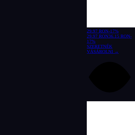
29.97 RON
-17%
29.97 RON
36.15 RON
-
17%
SZERETNÉK
VÁSÁROLNI →