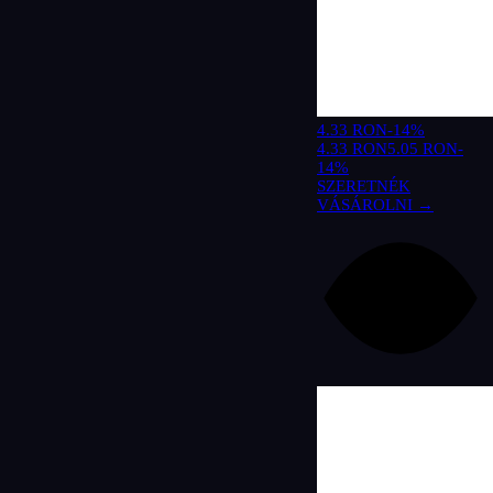
4.33 RON
-14%
4.33 RON
5.05 RON
-
14%
SZERETNÉK
VÁSÁROLNI →