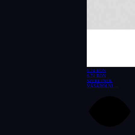
6.74 RON
6.74 RON
SZERETNÉK
VÁSÁROLNI →