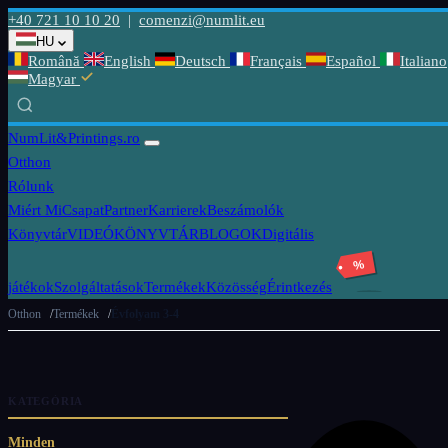
+40 721 10 10 20
|
comenzi@numlit.eu
HU
Română
English
Deutsch
Français
Español
Italiano
Magyar
NumLit
&Printings.ro
Otthon
Rólunk
Miért Mi
Csapat
Partner
Karrierek
Beszámolók
Könyvtár
VIDEÓKÖNYVTÁR
BLOGOK
Digitális
%
játékok
Szolgáltatások
Termékek
Közösség
Érintkezés
Otthon
Termékek
Évfolyam 3-4
KATEGÓRIA
Minden