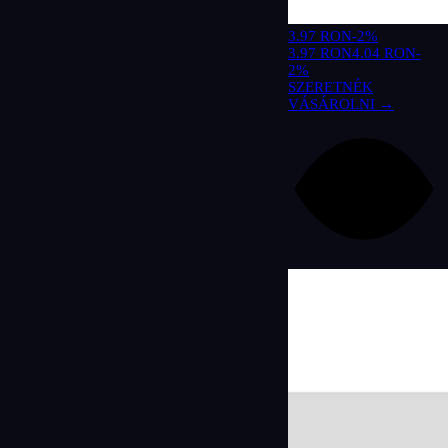
3.97 RON
-2%
3.97 RON
4.04 RON
-
2%
SZERETNÉK
VÁSÁROLNI →