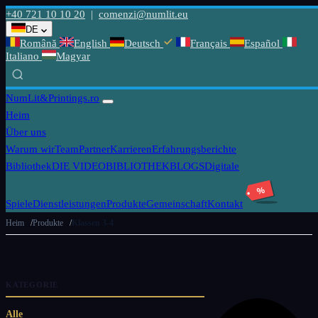
+40 721 10 10 20
|
comenzi@numlit.eu
DE
Română
English
Deutsch
Français
Español
Italiano
Magyar
NumLit
&Printings.ro
Heim
Über uns
Warum wir
Team
Partner
Karrieren
Erfahrungsberichte
Bibliothek
DIE VIDEOBIBLIOTHEK
BLOGS
Digitale
%
Spiele
Dienstleistungen
Produkte
Gemeinschaft
Kontakt
Heim
Produkte
Klassen 3-4
KATEGORIE
Alle