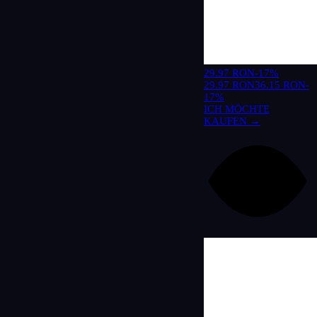
29.97 RON
-17%
29.97 RON
36.15 RON
-
17%
ICH MÖCHTE
KAUFEN →