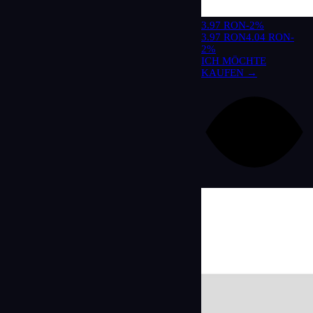
3.97 RON
-2%
3.97 RON
4.04 RON
-
2%
ICH MÖCHTE
KAUFEN →