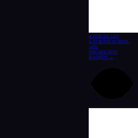
4.33 RON
-14%
4.33 RON
5.05 RON
-
14%
ICH MÖCHTE
KAUFEN →