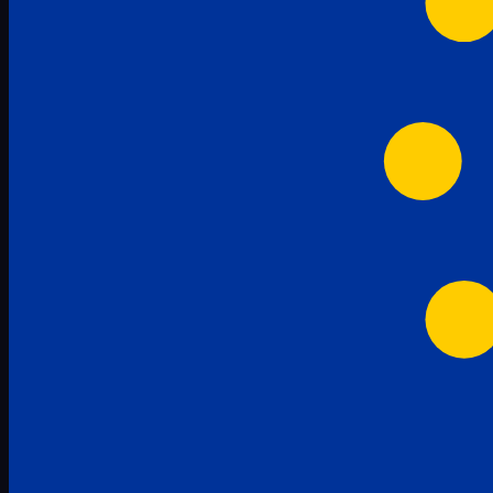
pachete-promotionale
3
mem-set-numere-semne-abac-2
2
Servicios
caiete-a4-3
4
5
caiete-de-activitati-refacerea-
8
scrisului
copii-stangaci-3
2