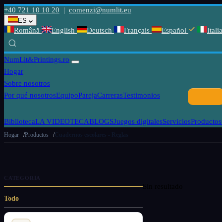
+40 721 10 10 20
|
comenzi@numlit.eu
ES
Română
English
Deutsch
Français
Español
Itali
NumLit
&Printings.ro
Hogar
Sobre nosotros
Por qué nosotros
Equipo
Pareja
Carreras
Testimonios
Biblioteca
LA VIDEOTECA
BLOGS
Juegos digitales
Servicios
Productos
Hogar
Productos
Cuadernos escolares - Reglas
CATEGORÍA
Sin resultado
Todo