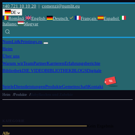
+40 721 10 10 20
|
comenzi@numlit.eu
DE
Română
English
Deutsch
Français
Español
Italiano
Magyar
NumLit
&Printings.ro
Heim
Über uns
Warum wir
Team
Partner
Karrieren
Erfahrungsberichte
Bibliothek
DIE VIDEOBIBLIOTHEK
BLOGS
Digitale
%
Spiele
Dienstleistungen
Produkte
Gemeinschaft
Kontakt
Heim
Produkte
Babyflaschen und Zubehör
KATEGORIE
Kein Ergebnis
Alle