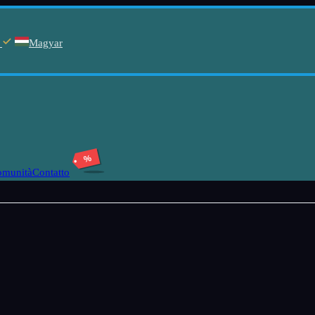
Magyar
%
omunità
Contatto