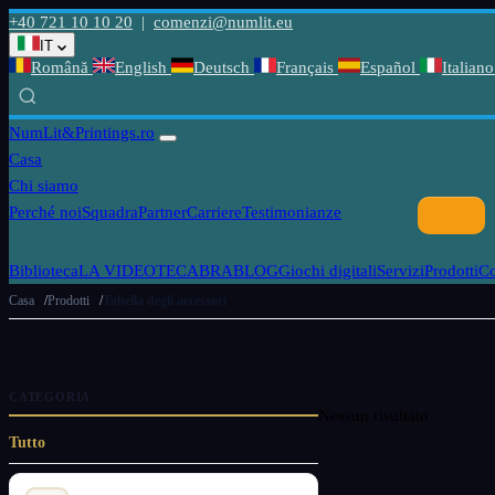
+40 721 10 10 20
|
comenzi@numlit.eu
IT
Română
English
Deutsch
Français
Español
Italiano
NumLit
&Printings.ro
Casa
Chi siamo
Perché noi
Squadra
Partner
Carriere
Testimonianze
Biblioteca
LA VIDEOTECABRA
BLOG
Giochi digitali
Servizi
Prodotti
C
Casa
Prodotti
Tabella degli accessori
CATEGORIA
Nessun risultato
Tutto