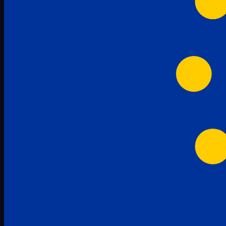
Ábécé – betűk
2
Caiete de activități Refacerea
MEM - Set Numere Semne Abac
2
Sticker - Autocolant
65
8
scrisului
Ábécé – MEM – ABAC számoló
3
Cifre și matematică
Copii Stângaci
20
2
Învățare Activă
4
Etichete și organizare
3
Imagini tematice și vocabular
11
Litere și scriere
25
Motivaționale și evaluare
4
Riglete și instrumente
2