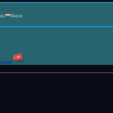
ano
Magyar
%
Contact