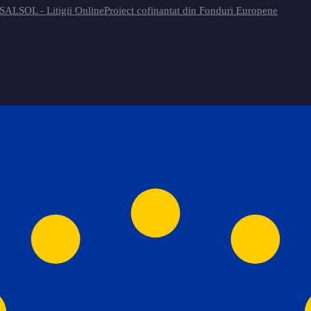
 SAL
SOL - Litigii Online
Proiect cofinantat din Fonduri Europene