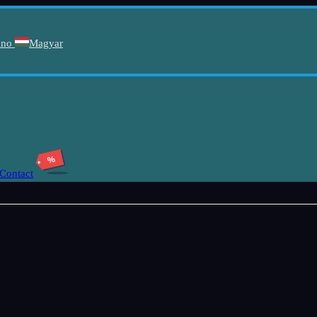
ano
Magyar
%
Contact