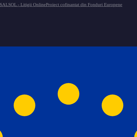
 SAL
SOL - Litigii Online
Proiect cofinantat din Fonduri Europene