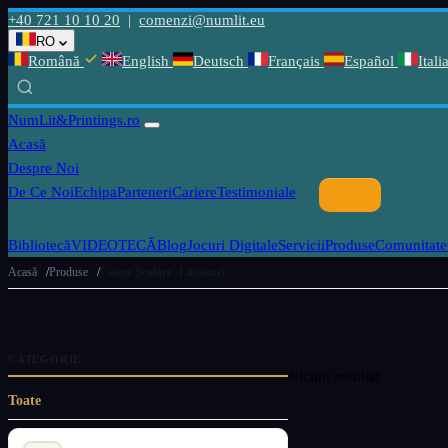
+40 721 10 10 20
|
comenzi@numlit.eu
RO
Română
English
Deutsch
Français
Español
Itali
NumLit
&Printings.ro
Acasă
Despre Noi
De Ce Noi
Echipa
Parteneri
Cariere
Testimoniale
Bibliotecă
VIDEOTECĂ
Blog
Jocuri Digitale
Servicii
Produse
Comunitate
Acasă
Produse
Caiete Școlare -Liniaturi
CATEGORIE
Niciun rezultat
Toate