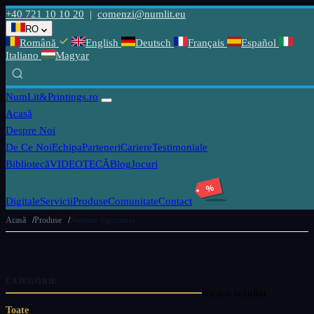
+40 721 10 10 20
|
comenzi@numlit.eu
RO
Română
English
Deutsch
Français
Español
Italiano
Magyar
NumLit
&Printings.ro
Acasă
Despre Noi
De Ce Noi
Echipa
Parteneri
Cariere
Testimoniale
Bibliotecă
VIDEOTECĂ
Blog
Jocuri
%
Digitale
Servicii
Produse
Comunitate
Contact
Acasă
Produse
Sisteme Siguranta
CATEGORIE
Niciun rezultat
Toate