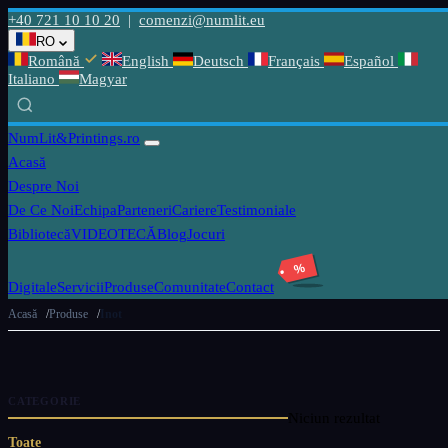
+40 721 10 10 20
|
comenzi@numlit.eu
RO
Română
English
Deutsch
Français
Español
Italiano
Magyar
NumLit
&Printings.ro
Acasă
Despre Noi
De Ce Noi
Echipa
Parteneri
Cariere
Testimoniale
Bibliotecă
VIDEOTECĂ
Blog
Jocuri
%
Digitale
Servicii
Produse
Comunitate
Contact
Acasă
Produse
Inot
CATEGORIE
Niciun rezultat
Toate