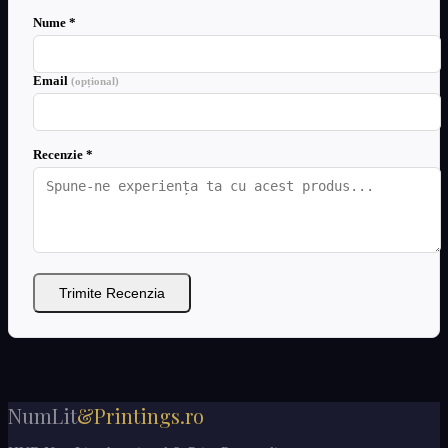
Nume *
Email
(opțional)
Recenzie *
Trimite Recenzia
NumLit
&Printings.ro