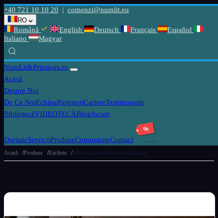
+40 721 10 10 20
|
comenzi@numlit.eu
RO
Română
English
Deutsch
Français
Español
Italiano
Magyar
NumLit
&Printings.ro
Acasă
Despre Noi
De Ce Noi
Echipa
Parteneri
Cariere
Testimoniale
Bibliotecă
VIDEOTECĂ
Blog
Jocuri
%
Digitale
Servicii
Produse
Comunitate
Contact
Acasă
Produse
Etichete
Plăcuță metalex personalizată