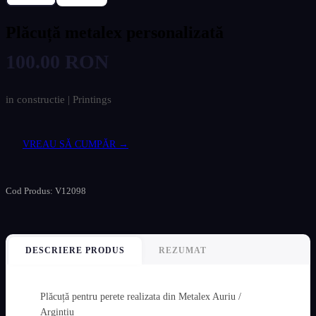
Plăcuță metalex personalizată
100.00 RON
in constructie | Printings
VREAU SĂ CUMPĂR →
Cod Produs: V12098
DESCRIERE PRODUS
REZUMAT
Plăcuță pentru perete realizata din Metalex Auriu /
Argintiu