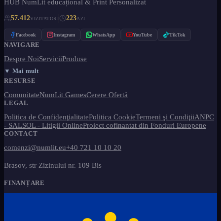
HUB NumLit educațional & Print Personalizat
57.412
223
VIZITATORI
AZI
Facebook
Instagram
WhatsApp
YouTube
TikTok
NAVIGARE
Despre Noi
Servicii
Produse
▼ Mai mult
RESURSE
Comunitate
NumLit Games
Cerere Ofertă
LEGAL
Politica de Confidenţialitate
Politica Cookie
Termeni şi Condiţii
ANPC
- SAL
SOL - Litigii Online
Proiect cofinantat din Fonduri Europene
CONTACT
comenzi@numlit.eu
+40 721 10 10 20
Brasov, str Zizinului nr. 109 Bis
FINANȚARE