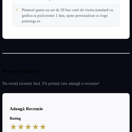
Primesti gratis un set de 50 buc carti de vizita standard cu
grafica ta policromie 1 fata, spate personalizat cu logo
printings.ro
Recenzii Clienți
Nu există recenzii încă. Fii primul care adaugă o recenzie!
Adaugă Recenzie
Rating
★
★
★
★
★