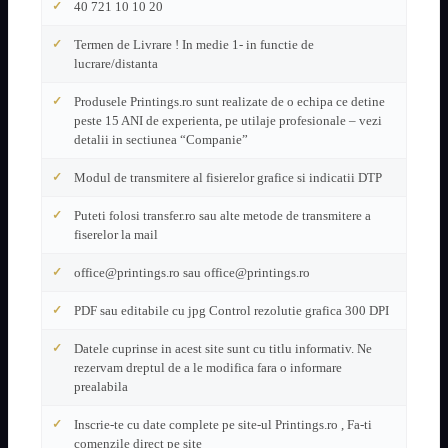
40 721 10 10 20
Termen de Livrare ! In medie 1- in functie de
lucrare/distanta
Produsele Printings.ro sunt realizate de o echipa ce detine
peste 15 ANI de experienta, pe utilaje profesionale – vezi
detalii in sectiunea “Companie”
Modul de transmitere al fisierelor grafice si indicatii DTP
Puteti folosi transfer.ro sau alte metode de transmitere a
fiserelor la mail
office@printings.ro sau office@printings.ro
PDF sau editabile cu jpg Control rezolutie grafica 300 DPI
Datele cuprinse in acest site sunt cu titlu informativ. Ne
rezervam dreptul de a le modifica fara o informare
prealabila
Inscrie-te cu date complete pe site-ul Printings.ro , Fa-ti
comenzile direct pe site