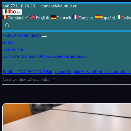
+40 721 10 10 20
|
comenzi@numlit.eu
RO
Română
English
Deutsch
Français
Español
Itali
NumLit
&Printings.ro
Acasă
Despre Noi
De Ce Noi
Echipa
Parteneri
Cariere
Testimoniale
Bibliotecă
VIDEOTECĂ
Blog
Jocuri Digitale
Servicii
Produse
Comunitate
Acasă
Produse
Meniuri Ieftine
MAPA Coperta Meniu Restaurant NAPRON