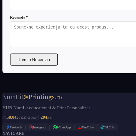
Recenzie *
Trimite Recenzia
NumLit
&Printings.ro
HUB NumLit educațional & Print Personalizat
58.043
204
VIZITATORI
AZI
Facebook
Instagram
WhatsApp
YouTube
TikTok
NAVIGARE