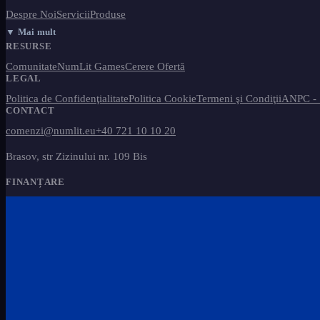
Despre Noi
Servicii
Produse
▼ Mai mult
RESURSE
Comunitate
NumLit Games
Cerere Ofertă
LEGAL
Politica de Confidenţialitate
Politica Cookie
Termeni şi Condiţii
ANPC -
CONTACT
comenzi@numlit.eu
+40 721 10 10 20
Brasov, str Zizinului nr. 109 Bis
FINANȚARE