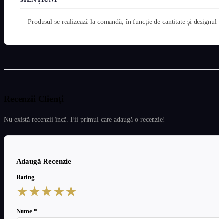
Produsul se realizează la comandă, în funcție de cantitate și designul s
Recenzii Clienți
Nu există recenzii încă. Fii primul care adaugă o recenzie!
Adaugă Recenzie
Rating
★
★
★
★
★
Nume *