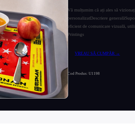
Vă mulțumim că ați ales să vizionați
personalizatDescriere generalăSuport
eficient de comunicare vizuală, utiliz
Printings
VREAU SĂ CUMPĂR →
Cod Produs: U1198