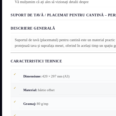
Vă mulțumim că ați ales să vizionați detalii despre
SUPORT DE TAVĂ / PLACEMAT PENTRU CANTINĂ – PE
DESCRIERE GENERALĂ
Suportul de tavă (placematul) pentru cantină este un material practic ș
protejează tava și suprafața mesei, oferind în același timp un spațiu
CARACTERISTICI TEHNICE
Dimensiune:
420 × 297 mm (A3)
Material:
hârtie offset
Gramaj:
80 g/mp