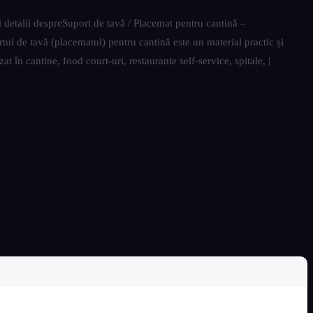
 detalii despreSuport de tavă / Placemat pentru cantină –
ul de tavă (placematul) pentru cantină este un material practic și
at în cantine, food court-uri, restaurante self-service, spitale, |