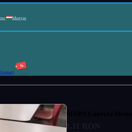
ano
Magyar
%
Contact
MAPA Coperta Meni
1.11 RON