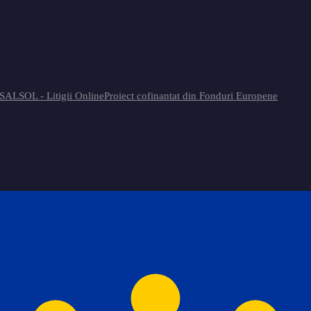
 SAL
SOL - Litigii Online
Proiect cofinantat din Fonduri Europene