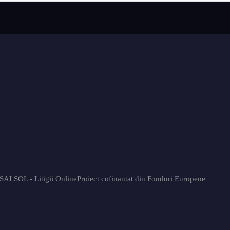
 SAL
SOL - Litigii Online
Proiect cofinantat din Fonduri Europene