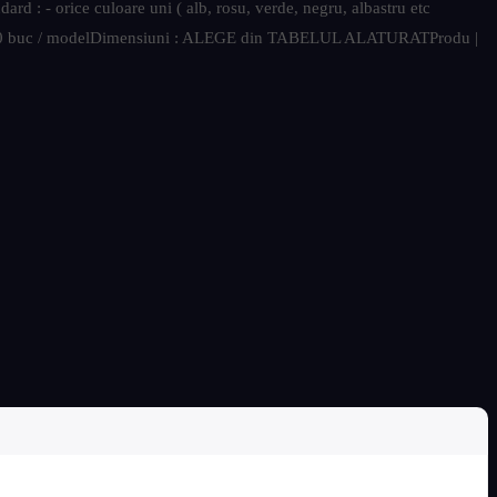
ard : - orice culoare uni ( alb, rosu, verde, negru, albastru etc
a 300 buc / modelDimensiuni : ALEGE din TABELUL ALATURATProdu |