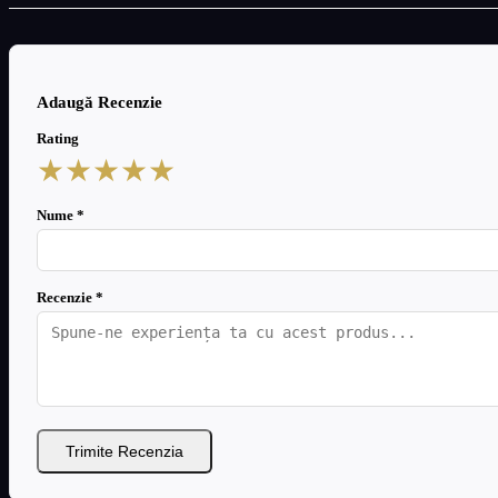
Adaugă Recenzie
Rating
★
★
★
★
★
Nume *
Recenzie *
Trimite Recenzia