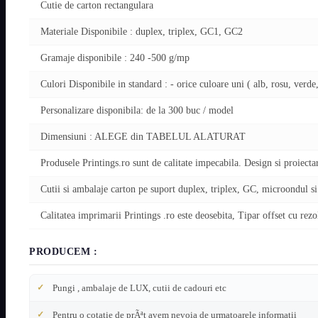
Cutie de carton rectangulara
Materiale Disponibile : duplex, triplex, GC1, GC2
Gramaje disponibile : 240 -500 g/mp
Culori Disponibile in standard : - orice culoare uni ( alb, rosu, verde,
Personalizare disponibila: de la 300 buc / model
Dimensiuni : ALEGE din TABELUL ALATURAT
Produsele Printings.ro sunt de calitate impecabila. Design si proiectar
Cutii si ambalaje carton pe suport duplex, triplex, GC, microondul si 
Calitatea imprimarii Printings .ro este deosebita, Tipar offset cu rez
PRODUCEM :
Pungi , ambalaje de LUX, cutii de cadouri etc
Pentru o cotatie de prÃªt avem nevoia de urmatoarele informatii