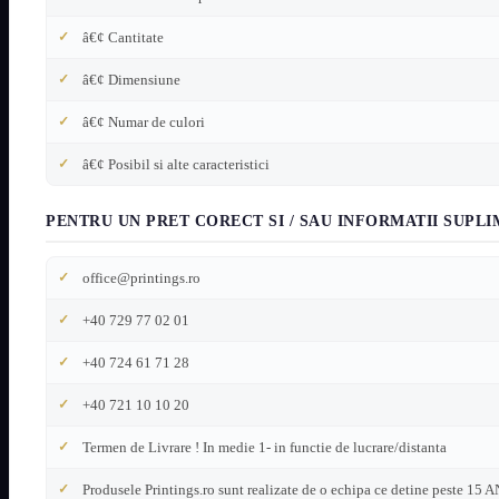
â€¢ Cantitate
â€¢ Dimensiune
â€¢ Numar de culori
â€¢ Posibil si alte caracteristici
PENTRU UN PRET CORECT SI / SAU INFORMATII SUPL
office@printings.ro
+40 729 77 02 01
+40 724 61 71 28
+40 721 10 10 20
Termen de Livrare ! In medie 1- in functie de lucrare/distanta
Produsele Printings.ro sunt realizate de o echipa ce detine peste 15 