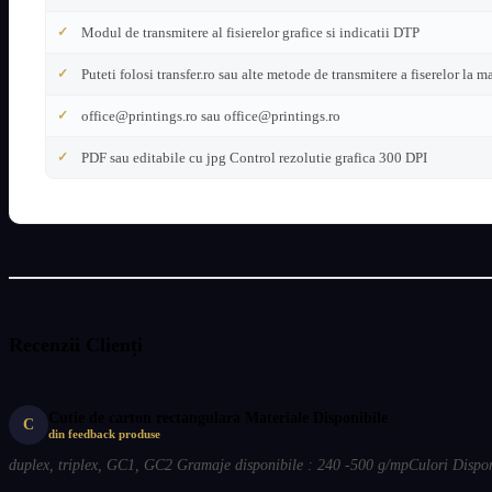
Modul de transmitere al fisierelor grafice si indicatii DTP
Puteti folosi transfer.ro sau alte metode de transmitere a fiserelor la ma
office@printings.ro sau office@printings.ro
PDF sau editabile cu jpg Control rezolutie grafica 300 DPI
Recenzii Clienți
Cutie de carton rectangulara Materiale Disponibile
C
din feedback produse
duplex, triplex, GC1, GC2 Gramaje disponibile : 240 -500 g/mpCulori Disponibi