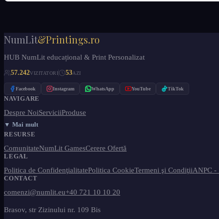
NumLit
&Printings.ro
HUB NumLit educațional & Print Personalizat
57.242
53
VIZITATORI
AZI
Facebook
Instagram
WhatsApp
YouTube
TikTok
NAVIGARE
Despre Noi
Servicii
Produse
▼ Mai mult
RESURSE
Comunitate
NumLit Games
Cerere Ofertă
LEGAL
Politica de Confidenţialitate
Politica Cookie
Termeni şi Condiţii
ANPC -
CONTACT
comenzi@numlit.eu
+40 721 10 10 20
Brasov, str Zizinului nr. 109 Bis