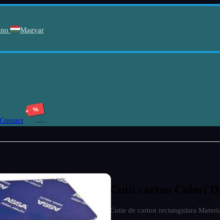
ano
Magyar
%
Contact
Cutii carton Culori D
Cutie de carton rectangulara Materi