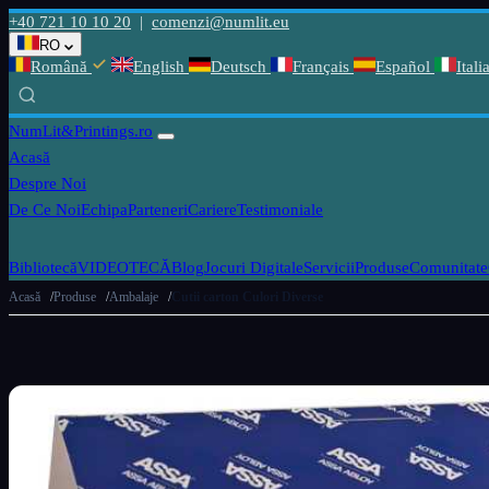
+40 721 10 10 20
|
comenzi@numlit.eu
RO
Română
English
Deutsch
Français
Español
Itali
NumLit
&Printings.ro
Acasă
Despre Noi
De Ce Noi
Echipa
Parteneri
Cariere
Testimoniale
Bibliotecă
VIDEOTECĂ
Blog
Jocuri Digitale
Servicii
Produse
Comunitate
Acasă
Produse
Ambalaje
Cutii carton Culori Diverse