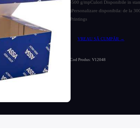
-500 g/mpCulori Disponibile in stand
)Personalizare disponibila: de l
Printings
VREAU SĂ CUMPĂR →
Cod Produs: V12048