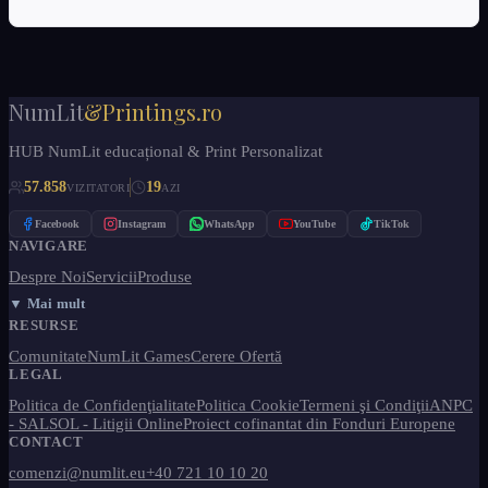
NumLit
&Printings.ro
HUB NumLit educațional & Print Personalizat
57.858
19
VIZITATORI
AZI
Facebook
Instagram
WhatsApp
YouTube
TikTok
NAVIGARE
Despre Noi
Servicii
Produse
▼ Mai mult
RESURSE
Comunitate
NumLit Games
Cerere Ofertă
LEGAL
Politica de Confidenţialitate
Politica Cookie
Termeni şi Condiţii
ANPC
- SAL
SOL - Litigii Online
Proiect cofinantat din Fonduri Europene
CONTACT
comenzi@numlit.eu
+40 721 10 10 20