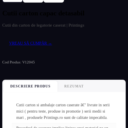
Cutii carton capac detasabil
Cutii din carton de legatorie caserat | Printings
VREAU SĂ CUMPĂR →
Cod Produs: V12045
DESCRIERE PRODUS
REZUMAT
Cutii carton si ambalaje carton caserate â€“ livrate in serii
mici ( pentru teste, produse in promotie ) serii medii si
mari , produsele Printings.ro sunt de calitate impecabila.