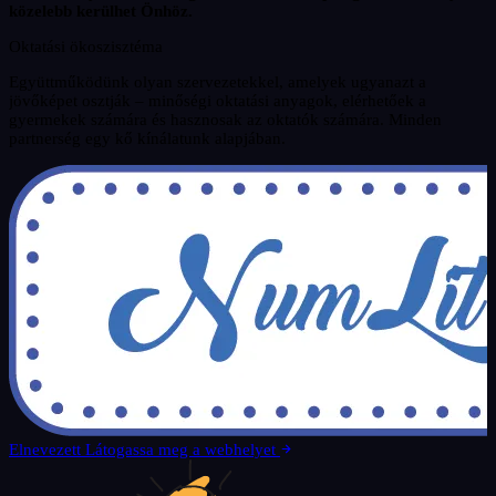
közelebb kerülhet Önhöz.
Oktatási ökoszisztéma
Együttműködünk olyan szervezetekkel, amelyek ugyanazt a
jövőképet osztják – minőségi oktatási anyagok, elérhetőek a
gyermekek számára és hasznosak az oktatók számára. Minden
partnerség egy kő kínálatunk alapjában.
Elnevezett
Látogassa meg a webhelyet