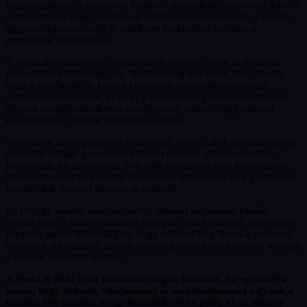
képességeikben. Legyen szó betűkről, számokról, olvasásról, írásról,
matematikáról vagy a logikus gondolkodás fejlesztéséről, a célunk
ugyanaz: hasznos, szép és hatékony eszközöket nyújtani a
gyermekek neveléséhez.
A NumLit partnerein és forgalmazóin keresztül ezek az anyagok
gyorsabban eljuthatnak oda, ahol szükség van rájuk. Azt akarjuk,
hogy a szülőknek ne kelljen keményen keresniük a minőségi
oktatási megoldásokat, és hogy a tanároknak gyakorlati eszközök
álljanak rendelkezésükre az osztálytermi, otthoni vagy oktatási
központokban végzett tevékenységekhez.
Szeretnénk olyan partnerek közösségét építeni, akik ugyanazokat az
értékeket vallják: gyermekekkel való törődés, oktatás tisztelete,
komolyság, elkötelezettség és a jobb tanuláshoz való hozzájárulás.
Minden NumLit forgalmazó hídvá válik termékeink és a gyermekek
között, akik hasznot húzhatnak ezekből.
Ha Ön egy üzletet, könyvesboltot, oktatási központot, iskolát,
óvodát vagy a modern oktatási anyagok iránt érdeklődő közösséget
képvisel, akkor felkérjük Önt, hogy fedezze fel a NumLit partnerré
válásának lehetőségét. Együtt minden gyermekhez közelebb tehetjük
a játékon keresztüli tanulást.
A NumLit több, mint oktatási anyagok halmaza. Ez egy módja
annak, hogy örömet, világosságot és magabiztosságot vigyünk a
tanulási folyamatba. Forgalmazóink révén pedig ez az élmény