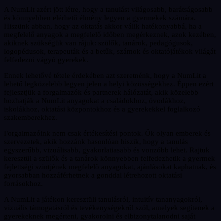
A NumLit azért jött létre, hogy a tanulást világosabb, barátságosabb
és könnyebben elérhető élmény legyen a gyermekek számára.
Hiszünk abban, hogy az oktatás akkor válik hatékonyabbá, ha a
megfelelő anyagok a megfelelő időben megérkeznek, azok kezében,
akiknek szükségük van rájuk: szülők, tanárok, pedagógusok,
logopédusok, terapeuták és a betűk, számok és oktatójátékok világát
felfedezni vágyó gyerekek.
Ennek lehetővé tétele érdekében azt szeretnénk, hogy a NumLit a
lehető legközelebb legyen jelen a helyi közösségekhez. Éppen ezért
fejlesztjük a forgalmazók és partnerek hálózatát, akik közelebb
hozhatják a NumLit anyagokat a családokhoz, óvodákhoz,
iskolákhoz, oktatási központokhoz és a gyerekekkel foglalkozó
szakemberekhez.
Forgalmazóink nem csak értékesítési pontok. Ők olyan emberek és
szervezetek, akik hozzánk hasonlóan hiszik, hogy a tanulás
egyszerűbb, vizuálisabb, gyakorlatiasabb és vonzóbb lehet. Rajtuk
keresztül a szülők és a tanárok könnyebben felfedezhetik a gyermek
fejlettségi szintjének megfelelő anyagokat, ajánlásokat kaphatnak, és
gyorsabban hozzáférhetnek a gonddal létrehozott oktatási
forrásokhoz.
A NumLit a játékon keresztüli tanulásról, intuitív tananyagokról,
vizuális támogatásról és tevékenységekről szól, amelyek segítenek a
gyerekeknek megérteni, gyakorolni és elbizonytalanodni saját