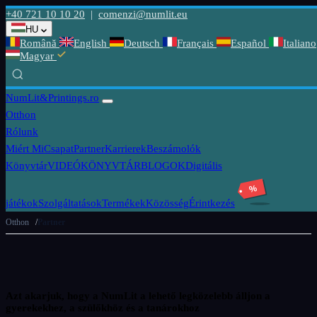
+40 721 10 10 20
|
comenzi@numlit.eu
HU
Română
English
Deutsch
Français
Español
Italiano
Magyar
NumLit
&Printings.ro
Otthon
Rólunk
Miért Mi
Csapat
Partner
Karrierek
Beszámolók
Könyvtár
VIDEÓKÖNYVTÁR
BLOGOK
Digitális
%
játékok
Szolgáltatások
Termékek
Közösség
Érintkezés
Otthon
Partner
Azt akarjuk, hogy a NumLit a lehető legközelebb álljon a
gyerekekhez, a szülőkhöz és a tanárokhoz