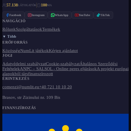
57.138
100
LÁTOGATÓK
MA
Facebook
Instagram
WhatsApp
YouTube
TikTok
NAVIGÁCIÓ
Rólunk
Szolgáltatások
Termékek
▼ Több
ERŐFORRÁS
Közösség
NumLit játékok
Kérjen ajánlatot
JOGI
Adatvédelmi szabályzat
Cookie-szabályzat
Általános Szerződési
Feltételek
ANPC – SAL
SOL - Online peres eljárások
A projekt európai
alapokból társfinanszírozott
ÉRINTKEZÉS
comenzi@numlit.eu
+40 721 10 10 20
Brasov, str Zizinului nr. 109 Bis
FINANSZÍROZÁS