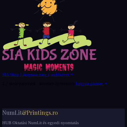
SIA Shop
Látogassa meg a webhelyet
2
2 aktív partnerek · közösen építkezünk
Legyen partner
NumLit
&Printings.ro
HUB Oktatási NumLit és egyedi nyomtatás