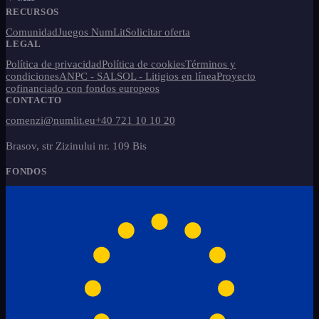
RECURSOS
Comunidad
Juegos NumLit
Solicitar oferta
LEGAL
Política de privacidad
Política de cookies
Términos y
condiciones
ANPC - SAL
SOL - Litigios en línea
Proyecto
cofinanciado con fondos europeos
CONTACTO
comenzi@numlit.eu
+40 721 10 10 20
Brasov, str Zizinului nr. 109 Bis
FONDOS