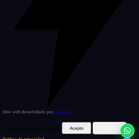
Sitio web desarrollado por
deverp
.ro
Acepto
Negativa
Acest site folosește cookie-uri.