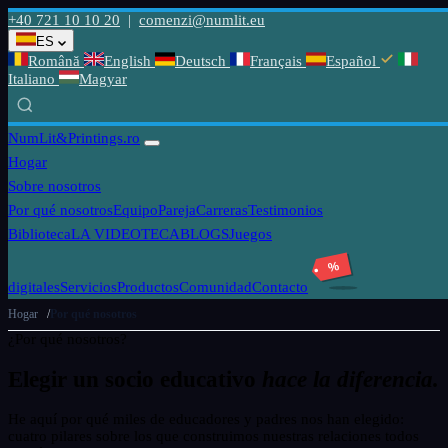
+40 721 10 10 20
|
comenzi@numlit.eu
ES
Română
English
Deutsch
Français
Español
Italiano
Magyar
NumLit
&Printings.ro
Hogar
Sobre nosotros
Por qué nosotros
Equipo
Pareja
Carreras
Testimonios
Biblioteca
LA VIDEOTECA
BLOGS
Juegos
%
digitales
Servicios
Productos
Comunidad
Contacto
Hogar
Por qué nosotros
¿Por qué nosotros?
Elegir un socio educativo
hace la diferencia.
He aquí por qué miles de educadores y padres nos han elegido:
cuatro pilares sobre los que construimos nuestras relaciones todos