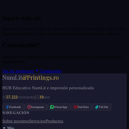
Soporte dedicado
Asesores educativos que te ayudan a elegir los materiales adecuados.
Soporte telefónico y por correo electrónico en horario de oficina.
Convencido
?
Descubre el catálogo o escríbenos directamente, te responderemos
rápidamente.
Ver los productos
Contáctenos
NumLit
&Printings.ro
HUB Educativo NumLit e impresión personalizada
57.222
33
VISITANTES
HOY
Facebook
Instagram
WhatsApp
YouTube
TikTok
NAVEGACIÓN
Sobre nosotros
Servicios
Productos
▼ Más