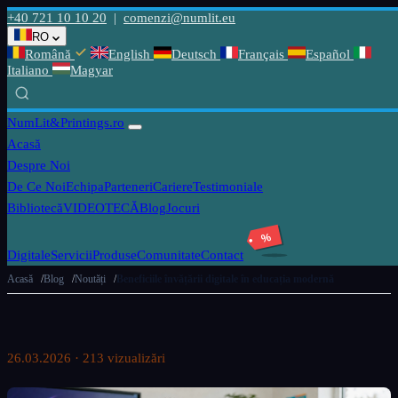
+40 721 10 10 20
|
comenzi@numlit.eu
RO
Română
English
Deutsch
Français
Español
Italiano
Magyar
NumLit
&Printings.ro
Acasă
Despre Noi
De Ce Noi
Echipa
Parteneri
Cariere
Testimoniale
Bibliotecă
VIDEOTECĂ
Blog
Jocuri
%
Digitale
Servicii
Produse
Comunitate
Contact
Acasă
Blog
Noutăți
Beneficiile învățării digitale în educația modernă
26.03.2026 · 213 vizualizări