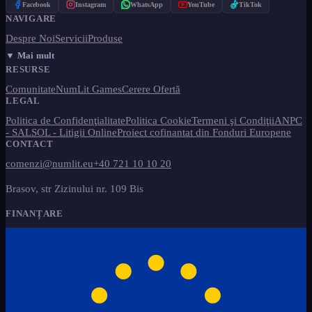
Facebook
Instagram
WhatsApp
YouTube
TikTok
NAVIGARE
Despre Noi
Servicii
Produse
▼ Mai mult
RESURSE
Comunitate
NumLit Games
Cerere Ofertă
LEGAL
Politica de Confidenţialitate
Politica Cookie
Termeni şi Condiţii
ANPC
- SAL
SOL - Litigii Online
Proiect cofinantat din Fonduri Europene
CONTACT
comenzi@numlit.eu
+40 721 10 10 20
Brasov, str Zizinului nr. 109 Bis
FINANȚARE