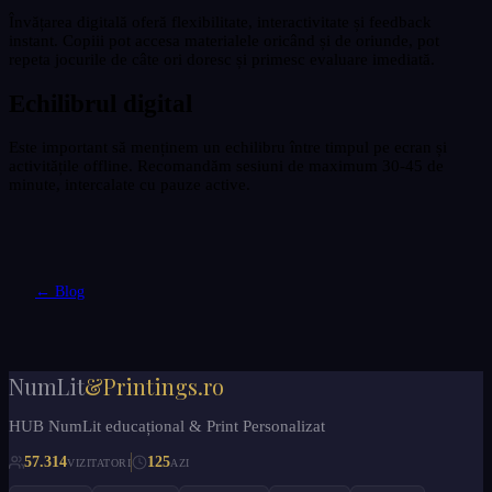
Învățarea digitală oferă flexibilitate, interactivitate și feedback
instant. Copiii pot accesa materialele oricând și de oriunde, pot
repeta jocurile de câte ori doresc și primesc evaluare imediată.
Echilibrul digital
Este important să menținem un echilibru între timpul pe ecran și
activitățile offline. Recomandăm sesiuni de maximum 30-45 de
minute, intercalate cu pauze active.
← Blog
NumLit
&Printings.ro
HUB NumLit educațional & Print Personalizat
57.314
125
VIZITATORI
AZI