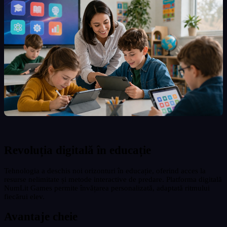
Revoluția digitală în educație
Tehnologia a deschis noi orizonturi în educație, oferind acces la
resurse nelimitate și metode interactive de predare. Platforma digitală
NumLit Games permite învățarea personalizată, adaptată ritmului
fiecărui elev.
Avantaje cheie