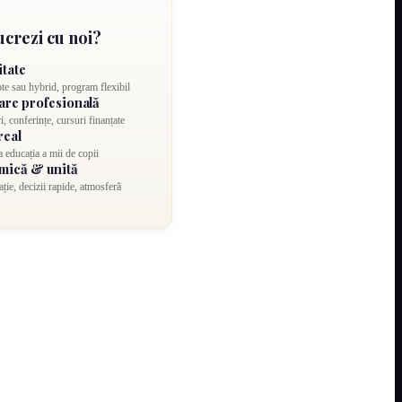
ucrezi cu noi?
itate
te sau hybrid, program flexibil
are profesională
i, conferințe, cursuri finanțate
real
a educația a mii de copii
mică & unită
ație, decizii rapide, atmosferă