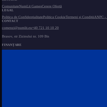
Comunitate
NumLit Games
Cerere Ofertă
LEGAL
Politica de Confidenţialitate
Politica Cookie
Termeni şi Condiţii
ANPC -
CONTACT
comenzi@numlit.eu
+40 721 10 10 20
Brasov, str Zizinului nr. 109 Bis
FINANȚARE