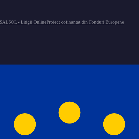
 SAL
SOL - Litigii Online
Proiect cofinantat din Fonduri Europene