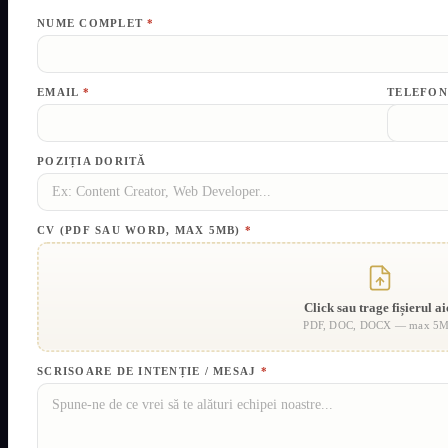
NUME COMPLET
*
EMAIL
*
TELEFON
POZIȚIA DORITĂ
CV (PDF SAU WORD, MAX 5MB)
*
Click sau trage fișierul ai
PDF, DOC, DOCX — max 5
SCRISOARE DE INTENȚIE / MESAJ
*