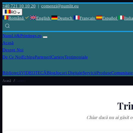
+40 721 10 10 20
|
comenzi@numlit.eu
RO
Română
English
Deutsch
Français
Español
Itali
NumLit
&Printings.ro
Acasă
Despre Noi
De Ce Noi
Echipa
Parteneri
Cariere
Testimoniale
Bibliotecă
VIDEOTECĂ
Blog
Jocuri Digitale
Servicii
Produse
Comunitate
Acasă
Cariere
Tri
Chiar dacă nu ai găsit o 