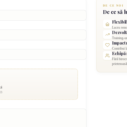
DE CE NOI
De ce să l
Flexibil
Lucru remo
Dezvolt
Training-ur
Impact 
Contribui l
Echipă 
Fără birocr
prietenoasă
ci
MB