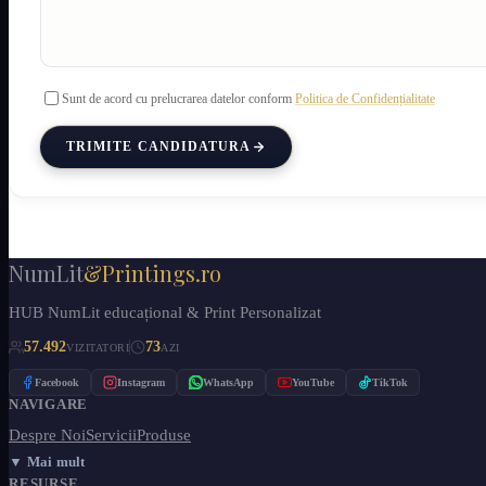
Sunt de acord cu prelucrarea datelor conform
Politica de Confidențialitate
TRIMITE CANDIDATURA
NumLit
&Printings.ro
HUB NumLit educațional & Print Personalizat
57.492
73
VIZITATORI
AZI
Facebook
Instagram
WhatsApp
YouTube
TikTok
NAVIGARE
Despre Noi
Servicii
Produse
▼ Mai mult
RESURSE