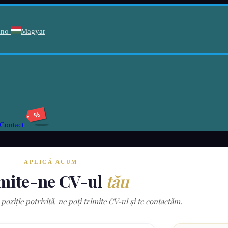
ano
Magyar
%
Contact
APLICĂ ACUM
mite-ne CV-ul
tău
poziție potrivită, ne poți trimite CV-ul și te contactăm.